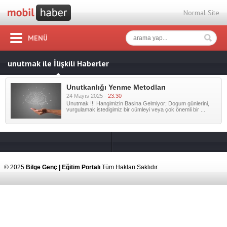
Normal Site
MENÜ
unutmak ile İlişkili Haberler
Unutkanlığı Yenme Metodları
24 Mayıs 2025 -
23:30
Unutmak !!! Hangimizin Basina Gelmiyor; Dogum günlerini,
vurgulamak istedigimiz bir cümleyi veya çok önemli bir ...
© 2025
Bilge Genç | Eğitim Portalı
Tüm Hakları Saklıdır.