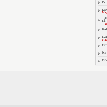
Pate
LİD
May
TOP
KİT
2
KAR
KAR
May
ÖZ
İŞY
İŞ 