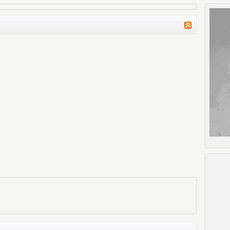
okumak ne güzel olurdu