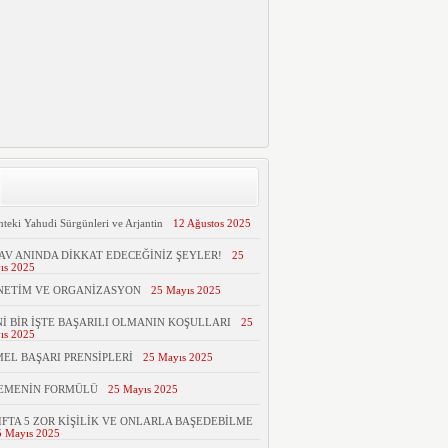
hteki Yahudi Sürgünleri ve Arjantin
12 Ağustos 2025
AV ANINDA DİKKAT EDECEĞİNİZ ŞEYLER!
25
ıs 2025
NETİM VE ORGANİZASYON
25 Mayıs 2025
İ BİR İŞTE BAŞARILI OLMANIN KOŞULLARI
25
ıs 2025
EL BAŞARI PRENSİPLERİ
25 Mayıs 2025
TEMENİN FORMÜLÜ
25 Mayıs 2025
IFTA 5 ZOR KİŞİLİK VE ONLARLA BAŞEDEBİLME
5 Mayıs 2025