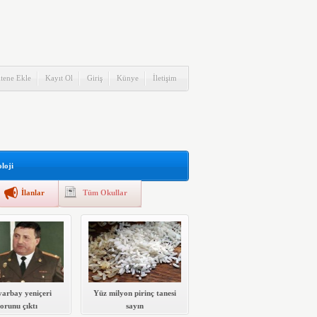
itene Ekle
Kayıt Ol
Giriş
Künye
İletişim
loji
İlanlar
Tüm Okullar
yarbay yeniçeri
Yüz milyon pirinç tanesi
torunu çıktı
sayın