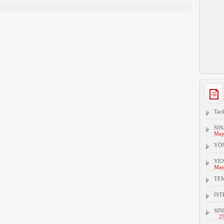
Tari
SIN
May
YÖ
YEN
May
TEM
İS
SIN
2