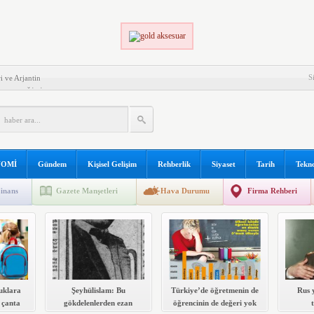
S
i ve Arjantin
 EDECEĞİNİZ ŞEYLER!
ZASYON
LI OLMANIN KOŞULLARI
PLERİ
K VE ONLARLA BAŞEDEBİLME
OMİ
Gündem
Kişisel Gelişim
Rehberlik
Siyaset
Tarih
Tekno
ŞTIKLARI GÜÇLÜKLER
inans
Gazete Manşetleri
Hava Durumu
Firma Rehberi
Mİ İLE İLGİLİ KAYNAK KİTAP LİSTESİ
uklara
Şeyhülislam: Bu
Türkiye’de öğretmenin de
Rus 
 çanta
gökdelenlerden ezan
öğrencinin de değeri yok