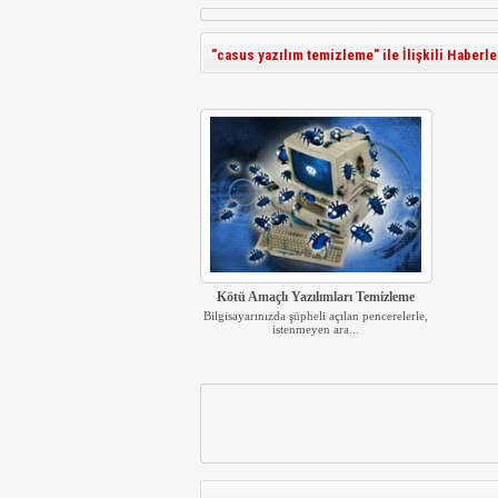
"casus yazılım temizleme" ile İlişkili Haberle
Kötü Amaçlı Yazılımları Temizleme
Bilgisayarınızda şüpheli açılan pencerelerle,
istenmeyen ara...