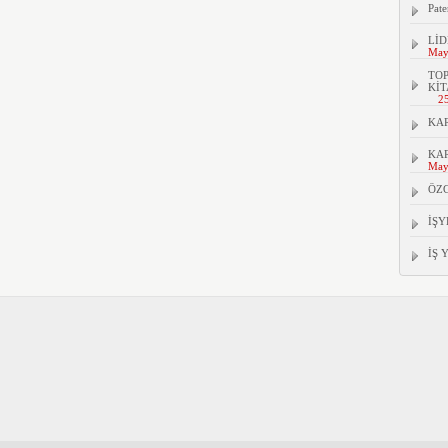
Pate
LİD
May
TOP
KİT
2
KAR
KAR
May
ÖZ
İŞY
İŞ 