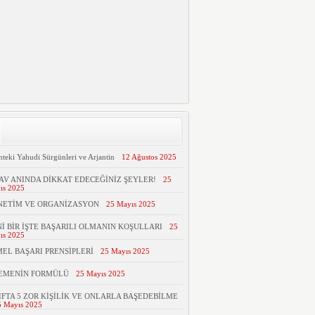
hteki Yahudi Sürgünleri ve Arjantin
12 Ağustos 2025
AV ANINDA DİKKAT EDECEĞİNİZ ŞEYLER!
25
ıs 2025
NETİM VE ORGANİZASYON
25 Mayıs 2025
İ BİR İŞTE BAŞARILI OLMANIN KOŞULLARI
25
ıs 2025
EL BAŞARI PRENSİPLERİ
25 Mayıs 2025
TEMENİN FORMÜLÜ
25 Mayıs 2025
IFTA 5 ZOR KİŞİLİK VE ONLARLA BAŞEDEBİLME
5 Mayıs 2025