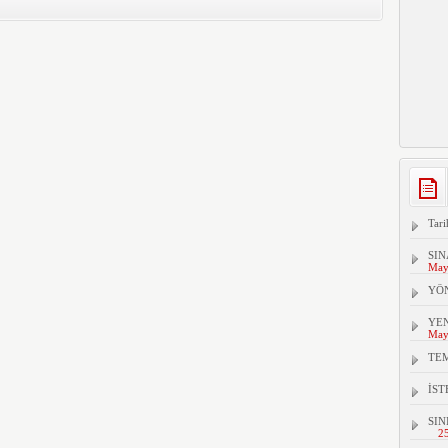
Tari
SIN
May
YÖ
YEN
May
TEM
İS
SIN
2