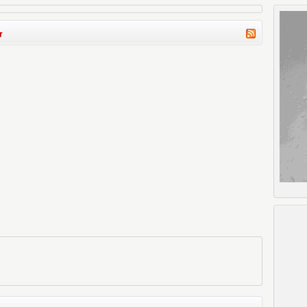
okumak ne güzel olurdu
r