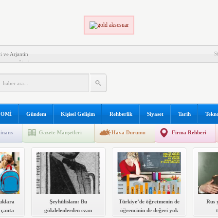
S
i ve Arjantin
 EDECEĞİNİZ ŞEYLER!
ZASYON
LI OLMANIN KOŞULLARI
PLERİ
K VE ONLARLA BAŞEDEBİLME
OMİ
Gündem
Kişisel Gelişim
Rehberlik
Siyaset
Tarih
Tekno
ŞTIKLARI GÜÇLÜKLER
inans
Gazete Manşetleri
Hava Durumu
Firma Rehberi
Mİ İLE İLGİLİ KAYNAK KİTAP LİSTESİ
uklara
Şeyhülislam: Bu
Türkiye’de öğretmenin de
Rus 
 çanta
gökdelenlerden ezan
öğrencinin de değeri yok