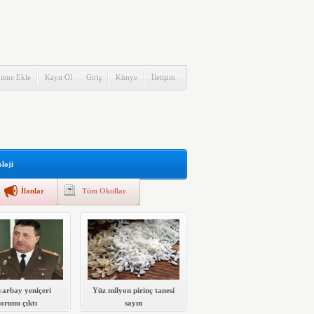
itene Ekle
Kayıt Ol
Giriş
Künye
İletişim
loji
İlanlar
Tüm Okullar
yarbay yeniçeri
Yüz milyon pirinç tanesi
torunu çıktı
sayın