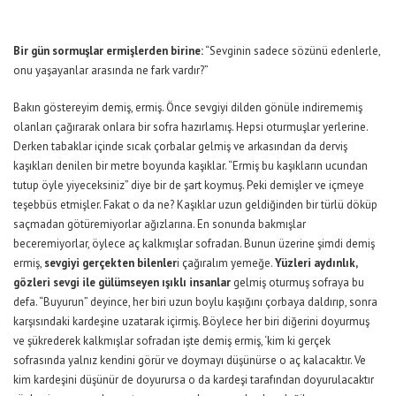
Bir gün sormuşlar ermişlerden birine:
“Sevginin sadece sözünü edenlerle,
onu yaşayanlar arasında ne fark vardır?”
Bakın göstereyim demiş, ermiş. Önce sevgiyi dilden gönüle indirememiş
olanları çağırarak onlara bir sofra hazırlamış. Hepsi oturmuşlar yerlerine.
Derken tabaklar içinde sıcak çorbalar gelmiş ve arkasından da derviş
kaşıkları denilen bir metre boyunda kaşıklar. “Ermiş bu kaşıkların ucundan
tutup öyle yiyeceksiniz” diye bir de şart koymuş. Peki demişler ve içmeye
teşebbüs etmişler. Fakat o da ne? Kaşıklar uzun geldiğinden bir türlü döküp
saçmadan götüremiyorlar ağızlarına. En sonunda bakmışlar
beceremiyorlar, öylece aç kalkmışlar sofradan. Bunun üzerine şimdi demiş
ermiş,
sevgiyi gerçekten bilenler
i çağıralım yemeğe.
Yüzleri aydınlık,
gözleri sevgi ile gülümseyen ışıklı insanlar
gelmiş oturmuş sofraya bu
defa. “Buyurun” deyince, her biri uzun boylu kaşığını çorbaya daldırıp, sonra
karşısındaki kardeşine uzatarak içirmiş. Böylece her biri diğerini doyurmuş
ve şükrederek kalkmışlar sofradan işte demiş ermiş, ‘kim ki gerçek
sofrasında yalnız kendini görür ve doymayı düşünürse o aç kalacaktır. Ve
kim kardeşini düşünür de doyurursa o da kardeşi tarafından doyurulacaktır