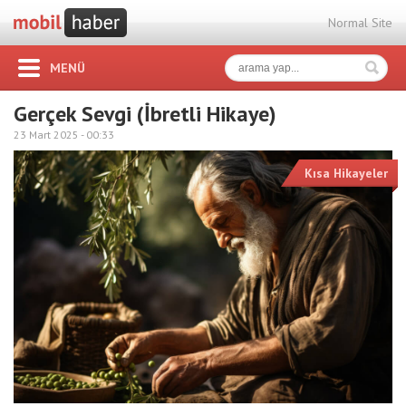
Normal Site
MENÜ
Gerçek Sevgi (İbretli Hikaye)
23 Mart 2025 -
00:33
Kısa Hikayeler