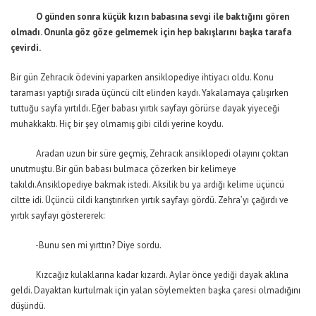
O günden sonra küçük kızın babasına sevgi ile baktığını gören
olmadı. Onunla göz göze gelmemek için hep bakışlarını başka tarafa
çevirdi.
Bir gün Zehracık ödevini yaparken ansiklopediye ihtiyacı oldu. Konu
taraması yaptığı sırada üçüncü cilt elinden kaydı. Yakalamaya çalışırken
tuttuğu sayfa yırtıldı. Eğer babası yırtık sayfayı görürse dayak yiyeceği
muhakkaktı. Hiç bir şey olmamış gibi cildi yerine koydu.
Aradan uzun bir süre geçmiş, Zehracık ansiklopedi olayını çoktan
unutmuştu. Bir gün babası bulmaca çözerken bir kelimeye
takıldı.Ansiklopediye bakmak istedi. Aksilik bu ya ardığı kelime üçüncü
ciltte idi. Üçüncü cildi karıştırırken yırtık sayfayı gördü. Zehra’yı çağırdı ve
yırtık sayfayı göstererek:
-Bunu sen mi yırttın? Diye sordu.
Kızcağız kulaklarına kadar kızardı. Aylar önce yediği dayak aklına
geldi. Dayaktan kurtulmak için yalan söylemekten başka çaresi olmadığını
düşündü.