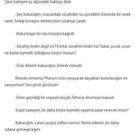
Çıkar bakayım şu ağzındaki baklayı, dedi.
-Şey babacığım, masandaki sürahiden su içecektim.Üzerinde bir sinek
vardı. Sineği kovayım derken,elim sürahiye çarptı.
-Baba kızgın bir ses tonuyla bağırdı:
-Sürahiyi kırdın değil mi? Kristal sürahimi kırdın ha! Sakar çocuk, onun
ne kadar kıymetli olduğunu biliyor musun?
-Özür dilerim babacığım, bilerek olmadı.
Bilerek olmamış! Masum rolü oynayarak dayaktan kurtulacağını mı
sanıyorsun? Sen şimdi görürsün!
-Eline geçirdiği bir sopayla küçük Zehra’yı dövmeye başladı.
Söyle bakayım, bir daha böyle kıymetli eşyama zarar verecek misin?
Babacığım, canım acıyor, lütfen vurma! Yemin ederim ,bir daha
odana girmeyeceğim.