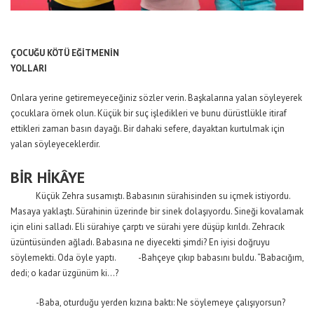
ÇOCUĞU KÖTÜ EĞİTMENİN
YOLLARI
Onlara yerine getiremeyeceğiniz sözler verin. Başkalarına yalan söyleyerek
çocuklara örnek olun. Küçük bir suç işledikleri ve bunu dürüstlükle itiraf
ettikleri zaman basın dayağı. Bir dahaki sefere, dayaktan kurtulmak için
yalan söyleyeceklerdir.
BİR HİKÂYE
Küçük Zehra susamıştı. Babasının sürahisinden su içmek istiyordu.
Masaya yaklaştı. Sürahinin üzerinde bir sinek dolaşıyordu. Sineği kovalamak
için elini salladı. Eli sürahiye çarptı ve sürahi yere düşüp kırıldı. Zehracık
üzüntüsünden ağladı. Babasına ne diyecekti şimdi? En iyisi doğruyu
söylemekti. Oda öyle yaptı. -Bahçeye çıkıp babasını buldu. “Babacığım,
dedi; o kadar üzgünüm ki…?
-Baba, oturduğu yerden kızına baktı: Ne söylemeye çalışıyorsun?