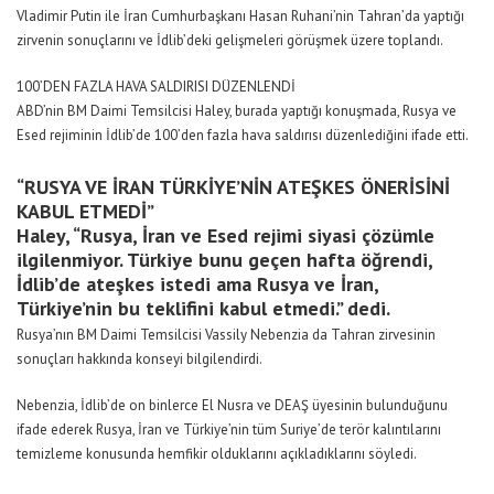
Vladimir Putin ile İran Cumhurbaşkanı Hasan Ruhani’nin Tahran’da yaptığı
zirvenin sonuçlarını ve İdlib’deki gelişmeleri görüşmek üzere toplandı.
100’DEN FAZLA HAVA SALDIRISI DÜZENLENDİ
ABD’nin BM Daimi Temsilcisi Haley, burada yaptığı konuşmada, Rusya ve
Esed rejiminin İdlib’de 100’den fazla hava saldırısı düzenlediğini ifade etti.
“RUSYA VE İRAN TÜRKİYE’NİN ATEŞKES ÖNERİSİNİ
KABUL ETMEDİ”
Haley, “Rusya, İran ve Esed rejimi siyasi çözümle
ilgilenmiyor. Türkiye bunu geçen hafta öğrendi,
İdlib’de ateşkes istedi ama Rusya ve İran,
Türkiye’nin bu teklifini kabul etmedi.” dedi.
Rusya’nın BM Daimi Temsilcisi Vassily Nebenzia da Tahran zirvesinin
sonuçları hakkında konseyi bilgilendirdi.
Nebenzia, İdlib’de on binlerce El Nusra ve DEAŞ üyesinin bulunduğunu
ifade ederek Rusya, İran ve Türkiye’nin tüm Suriye’de terör kalıntılarını
temizleme konusunda hemfikir olduklarını açıkladıklarını söyledi.