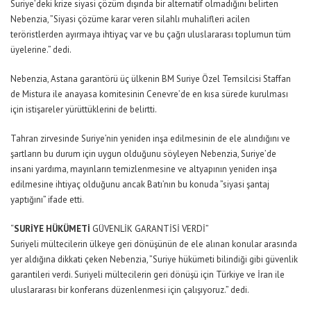
Suriye’deki krize siyasi çözüm dışında bir alternatif olmadığını belirten
Nebenzia, ”Siyasi çözüme karar veren silahlı muhalifleri acilen
teröristlerden ayırmaya ihtiyaç var ve bu çağrı uluslararası toplumun tüm
üyelerine.” dedi.
Nebenzia, Astana garantörü üç ülkenin BM Suriye Özel Temsilcisi Staffan
de Mistura ile anayasa komitesinin Cenevre’de en kısa sürede kurulması
için istişareler yürüttüklerini de belirtti.
Tahran zirvesinde Suriye’nin yeniden inşa edilmesinin de ele alındığını ve
şartların bu durum için uygun olduğunu söyleyen Nebenzia, Suriye’de
insani yardıma, mayınların temizlenmesine ve altyapının yeniden inşa
edilmesine ihtiyaç olduğunu ancak Batı’nın bu konuda ”siyasi şantaj
yaptığını” ifade etti.
“
SURİYE HÜKÜMETİ
GÜVENLİK GARANTİSİ VERDİ”
Suriyeli mültecilerin ülkeye geri dönüşünün de ele alınan konular arasında
yer aldığına dikkati çeken Nebenzia, ”Suriye hükümeti bilindiği gibi güvenlik
garantileri verdi. Suriyeli mültecilerin geri dönüşü için Türkiye ve İran ile
uluslararası bir konferans düzenlenmesi için çalışıyoruz.” dedi.