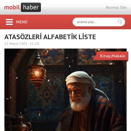
Normal Site
MENÜ
ATASÖZLERİ ALFABETİK LİSTE
22 Mayıs 2025 -
22:20
Kitap,Makale