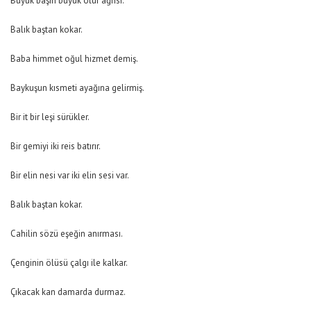
Büyük başın büyük olur ağrısı.
Balık baştan kokar.
Baba himmet oğul hizmet demiş.
Baykuşun kısmeti ayağına gelirmiş.
Bir it bir leşi sürükler.
Bir gemiyi iki reis batırır.
Bir elin nesi var iki elin sesi var.
Balık baştan kokar.
Cahilin sözü eşeğin anırması.
Çenginin ölüsü çalgı ile kalkar.
Çıkacak kan damarda durmaz.