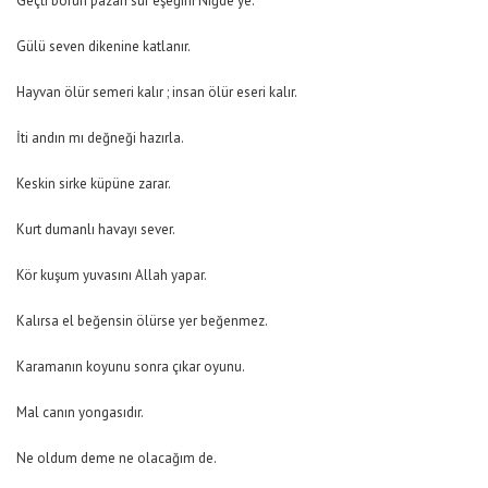
Geçti borun pazarı sür eşeğini Niğde’ye.
Gülü seven dikenine katlanır.
Hayvan ölür semeri kalır ; insan ölür eseri kalır.
İti andın mı değneği hazırla.
Keskin sirke küpüne zarar.
Kurt dumanlı havayı sever.
Kör kuşum yuvasını Allah yapar.
Kalırsa el beğensin ölürse yer beğenmez.
Karamanın koyunu sonra çıkar oyunu.
Mal canın yongasıdır.
Ne oldum deme ne olacağım de.