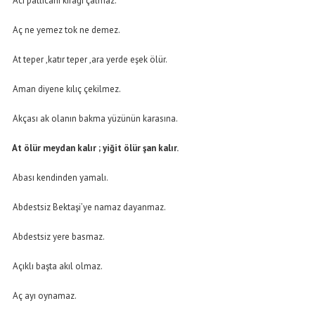
Acı patlıcanı kırağı çalmaz.
Aç ne yemez tok ne demez.
At teper ,katır teper ,ara yerde eşek ölür.
Aman diyene kılıç çekilmez.
Akçası ak olanın bakma yüzünün karasına.
At ölür meydan kalır ; yiğit ölür şan kalır.
Abası kendinden yamalı.
Abdestsiz Bektaşi’ye namaz dayanmaz.
Abdestsiz yere basmaz.
Açıklı başta akıl olmaz.
Aç ayı oynamaz.