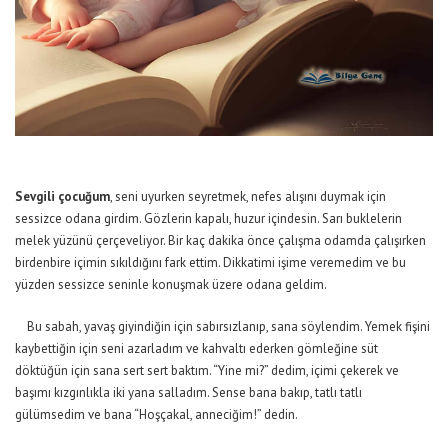
Sevgili çocuğum
, seni uyurken seyretmek, nefes alışını duymak için
sessizce odana girdim. Gözlerin kapalı, huzur içindesin. Sarı buklelerin
melek yüzünü çerçeveliyor. Bir kaç dakika önce çalışma odamda çalışırken
birdenbire içimin sıkıldığını fark ettim. Dikkatimi işime veremedim ve bu
yüzden sessizce seninle konuşmak üzere odana geldim.
Bu sabah, yavaş giyindiğin için sabırsızlanıp, sana söylendim. Yemek fişini
kaybettiğin için seni azarladım ve kahvaltı ederken gömleğine süt
döktüğün için sana sert sert baktım. “Yine mi?” dedim, içimi çekerek ve
başımı kızgınlıkla iki yana salladım. Sense bana bakıp, tatlı tatlı
gülümsedim ve bana “Hoşçakal, anneciğim!” dedin.