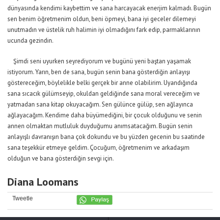
dünyasında kendimi kaybettim ve sana harcayacak enerjim kalmadı. Bugün
sen benim öğretmenim oldun, beni öpmeyi, bana iyi geceler dilemeyi
unutmadın ve üstelik ruh halimin iyi olmadığını fark edip, parmaklarının
ucunda gezindin.
Şimdi seni uyurken seyrediyorum ve bugünü yeni baştan yaşamak
istiyorum. Yarın, ben de sana, bugün senin bana gösterdiğin anlayışı
göstereceğim, böylelikle belki gerçek bir anne olabilirim. Uyandığında
sana sıcacık gülümseyip, okuldan geldiğinde sana moral vereceğim ve
yatmadan sana kitap okuyacağım. Sen gülünce gülüp, sen ağlayınca
ağlayacağım. Kendime daha büyümediğini, bir çocuk olduğunu ve senin
annen olmaktan mutluluk duyduğumu anımsatacağım. Bugün senin
anlayışlı davranışın bana çok dokundu ve bu yüzden gecenin bu saatinde
sana teşekkür etmeye geldim. Çocuğum, öğretmenim ve arkadaşım
olduğun ve bana gösterdiğin sevgi için.
Diana Loomans
Tweetle