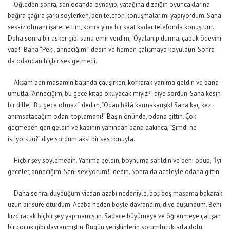
Öğleden sonra, sen odanda oynayıp, yatağına dizdiğin oyuncaklarına
bağıra çağıra şarkı söylerken, ben telefon konuşmalarımı yapıyordum. Sana
sessiz olmanı işaret ettim, sonra yine bir saat kadar telefonda konuştum.
Daha sonra bir asker gibi sana emir verdim, “Oyalanıp durma, çabuk ödevini
yap!” Bana “Peki, anneciğim.” dedin ve hemen çalışmaya koyuldun. Sonra
da odandan hiçbir ses gelmedi.
Akşam ben masamın başında çalışırken, korkarak yanıma geldin ve bana
umutla, “Anneciğim, bu gece kitap okuyacak mıyız?” diye sordun. Sana kesin
bir dille, “Bu gece olmaz.” dedim, “Odan hâlâ karmakarışık! Sana kaç kez
anımsatacağım odanı toplamanı!” Başın önünde, odana gittin. Çok
geçmeden geri geldin ve kapının yanından bana bakınca, “Şimdi ne
istiyorsun?” diye sordum aksi bir ses tonuyla.
Hiçbir şey söylemedin. Yanıma geldin, boynuma sarıldın ve beni öpüp, “İyi
geceler, anneciğim. Seni seviyorum!” dedin. Sonra da aceleyle odana gittin.
Daha sonra, duyduğum vicdan azabı nedeniyle, boş boş masama bakarak
uzun bir süre oturdum. Acaba neden böyle davrandım, diye düşündüm. Beni
kızdıracak hiçbir şey yapmamıştın. Sadece büyümeye ve öğrenmeye çalışan
bir çocuk gibi davranmıştın. Bugün yetişkinlerin sorumluluklarla dolu