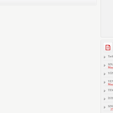
Tari
SIN
May
YÖ
YEN
May
TEM
İS
SIN
2