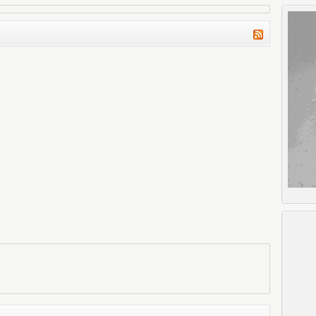
okumak ne güzel olurdu