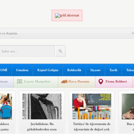
S
i ve Arjantin
 EDECEĞİNİZ ŞEYLER!
ZASYON
LI OLMANIN KOŞULLARI
PLERİ
K VE ONLARLA BAŞEDEBİLME
OMİ
Gündem
Kişisel Gelişim
Rehberlik
Siyaset
Tarih
Tekno
ŞTIKLARI GÜÇLÜKLER
inans
Gazete Manşetleri
Hava Durumu
Firma Rehberi
Mİ İLE İLGİLİ KAYNAK KİTAP LİSTESİ
uklara
Şeyhülislam: Bu
Türkiye’de öğretmenin de
Rus 
 çanta
gökdelenlerden ezan
öğrencinin de değeri yok