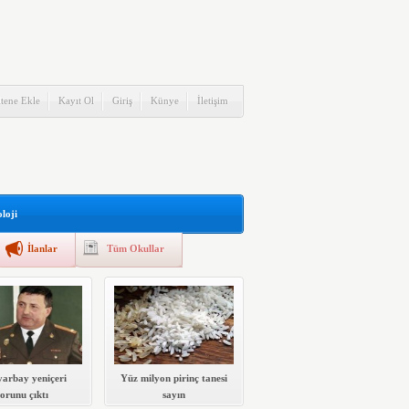
itene Ekle
Kayıt Ol
Giriş
Künye
İletişim
loji
İlanlar
Tüm Okullar
yarbay yeniçeri
Yüz milyon pirinç tanesi
torunu çıktı
sayın