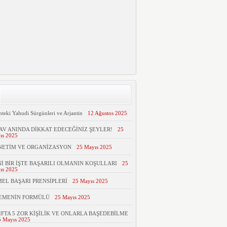
hteki Yahudi Sürgünleri ve Arjantin
12 Ağustos 2025
AV ANINDA DİKKAT EDECEĞİNİZ ŞEYLER!
25
ıs 2025
NETİM VE ORGANİZASYON
25 Mayıs 2025
İ BİR İŞTE BAŞARILI OLMANIN KOŞULLARI
25
ıs 2025
EL BAŞARI PRENSİPLERİ
25 Mayıs 2025
TEMENİN FORMÜLÜ
25 Mayıs 2025
IFTA 5 ZOR KİŞİLİK VE ONLARLA BAŞEDEBİLME
5 Mayıs 2025