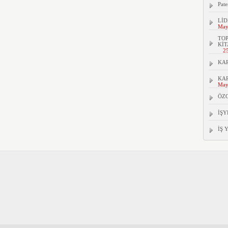
Pate
LİD
May
TOP
KİT
2
KAR
KAR
May
ÖZ
İŞY
İŞ 