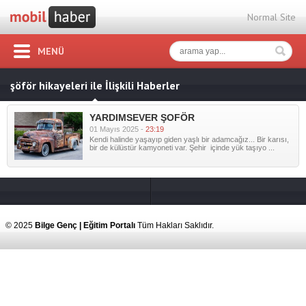
Normal Site
MENÜ
şöför hikayeleri ile İlişkili Haberler
YARDIMSEVER ŞOFÖR
01 Mayıs 2025 -
23:19
Kendi halinde yaşayıp giden yaşlı bir adamcağız... Bir karısı,
bir de külüstür kamyoneti var. Şehir içinde yük taşıyo ...
© 2025
Bilge Genç | Eğitim Portalı
Tüm Hakları Saklıdır.