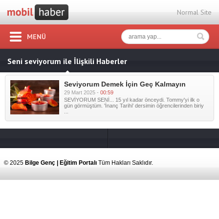
Normal Site
MENÜ
Seni seviyorum ile İlişkili Haberler
Seviyorum Demek İçin Geç Kalmayın
29 Mart 2025 -
00:59
SEVİYORUM SENİ... 15 yıl kadar önceydi. Tommy'yi ilk o
gün görmüştüm. 'İnanç Tarihi' dersimin öğrencilerinden biriy
...
© 2025
Bilge Genç | Eğitim Portalı
Tüm Hakları Saklıdır.