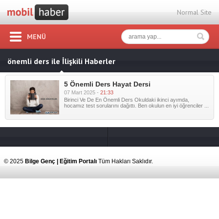
Normal Site
MENÜ
önemli ders ile İlişkili Haberler
5 Önemli Ders Hayat Dersi
07 Mart 2025 -
21:33
Birinci Ve De En Önemli Ders Okuldaki ikinci ayımda,
hocamız test sorularını dağıttı. Ben okulun en iyi öğrenciler ...
© 2025
Bilge Genç | Eğitim Portalı
Tüm Hakları Saklıdır.