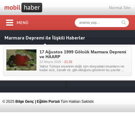
Normal Site
MENÜ
Marmara Depremi ile İlişkili Haberler
17 Ağustos 1999 Gölcük Marmara Depremi
ve HAARP
22 Mayıs 2025 -
21:32
Yalnız Türkiye insaninin değil, tüm dünyadaki insanların ne
kadar aciz, zavallı vb. gibi olduğunu gösteren bu yazılar ...
© 2025
Bilge Genç | Eğitim Portalı
Tüm Hakları Saklıdır.