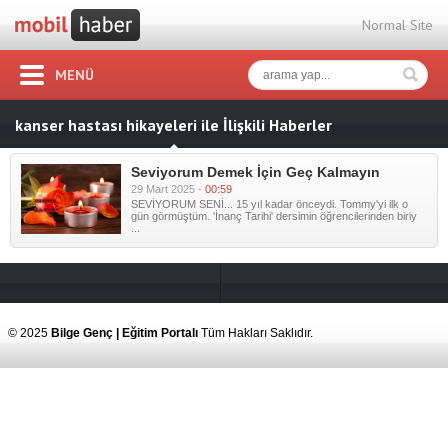
Normal Site
MENÜ
kanser hastası hikayeleri ile İlişkili Haberler
Seviyorum Demek İçin Geç Kalmayın
29 Mart 2025 -
00:59
SEVİYORUM SENİ... 15 yıl kadar önceydi. Tommy'yi ilk o
gün görmüştüm. 'İnanç Tarihi' dersimin öğrencilerinden biriy
...
© 2025
Bilge Genç | Eğitim Portalı
Tüm Hakları Saklıdır.