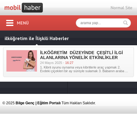
Normal Site
MENÜ
ilköğretim ile İlişkili Haberler
İLKÖĞRETİM DÜZEYİNDE ÇEŞİTLİ İLGİ
ALANLARINA YÖNELİK ETKİNLİKLER
24 Mayıs 2025 -
16:27
1. Kibrit oyunu oynama veya kibritlerle araç yapmak 2.
Evdeki çiçekleri bir ay süreyle sulamak 3. Babanın araba ...
© 2025
Bilge Genç | Eğitim Portalı
Tüm Hakları Saklıdır.