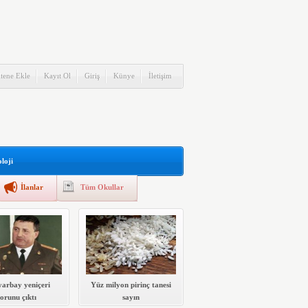
itene Ekle
Kayıt Ol
Giriş
Künye
İletişim
loji
İlanlar
Tüm Okullar
yarbay yeniçeri
Yüz milyon pirinç tanesi
torunu çıktı
sayın