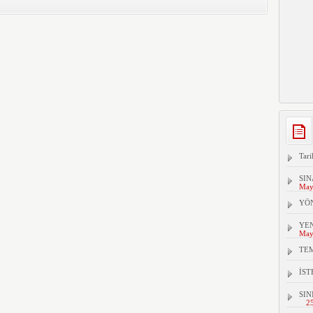
Tari
SIN
May
YÖ
YEN
May
TEM
İS
SIN
2