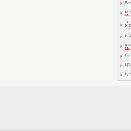
Pate
LİD
May
TOP
KİT
2
KAR
KAR
May
ÖZ
İŞY
İŞ 