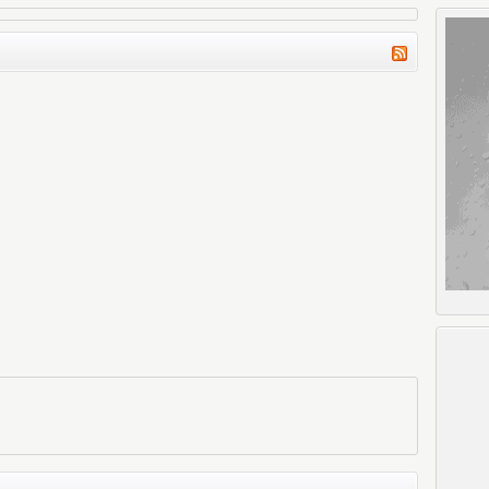
okumak ne güzel olurdu