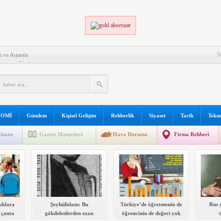
S
i ve Arjantin
 EDECEĞİNİZ ŞEYLER!
ZASYON
LI OLMANIN KOŞULLARI
PLERİ
K VE ONLARLA BAŞEDEBİLME
OMİ
Gündem
Kişisel Gelişim
Rehberlik
Siyaset
Tarih
Tekno
ŞTIKLARI GÜÇLÜKLER
inans
Gazete Manşetleri
Hava Durumu
Firma Rehberi
Mİ İLE İLGİLİ KAYNAK KİTAP LİSTESİ
uklara
Şeyhülislam: Bu
Türkiye’de öğretmenin de
Rus 
 çanta
gökdelenlerden ezan
öğrencinin de değeri yok