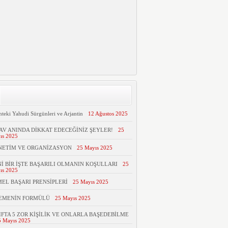
hteki Yahudi Sürgünleri ve Arjantin
12 Ağustos 2025
AV ANINDA DİKKAT EDECEĞİNİZ ŞEYLER!
25
ıs 2025
NETİM VE ORGANİZASYON
25 Mayıs 2025
İ BİR İŞTE BAŞARILI OLMANIN KOŞULLARI
25
ıs 2025
EL BAŞARI PRENSİPLERİ
25 Mayıs 2025
TEMENİN FORMÜLÜ
25 Mayıs 2025
IFTA 5 ZOR KİŞİLİK VE ONLARLA BAŞEDEBİLME
5 Mayıs 2025