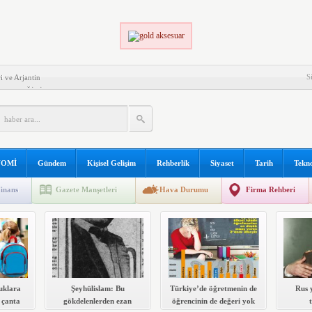
S
i ve Arjantin
 EDECEĞİNİZ ŞEYLER!
ZASYON
LI OLMANIN KOŞULLARI
PLERİ
K VE ONLARLA BAŞEDEBİLME
OMİ
Gündem
Kişisel Gelişim
Rehberlik
Siyaset
Tarih
Tekno
ŞTIKLARI GÜÇLÜKLER
inans
Gazete Manşetleri
Hava Durumu
Firma Rehberi
Mİ İLE İLGİLİ KAYNAK KİTAP LİSTESİ
uklara
Şeyhülislam: Bu
Türkiye’de öğretmenin de
Rus 
 çanta
gökdelenlerden ezan
öğrencinin de değeri yok