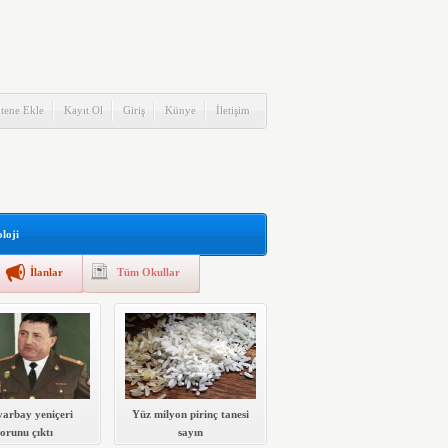
itene Ekle
Kayıt Ol
Giriş
Künye
İletişim
loji
İlanlar
Tüm Okullar
yarbay yeniçeri
Yüz milyon pirinç tanesi
torunu çıktı
sayın