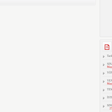
Tari
SIN
May
YÖ
YEN
May
TEM
İS
SIN
2