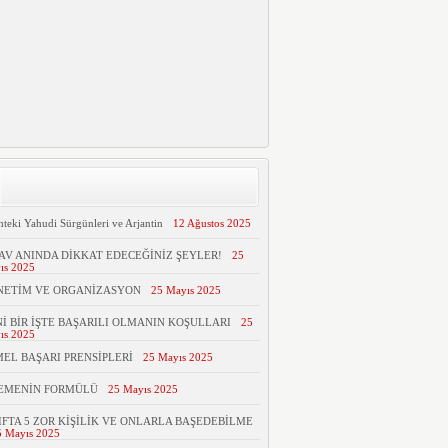
hteki Yahudi Sürgünleri ve Arjantin
12 Ağustos 2025
AV ANINDA DİKKAT EDECEĞİNİZ ŞEYLER!
25
ıs 2025
NETİM VE ORGANİZASYON
25 Mayıs 2025
İ BİR İŞTE BAŞARILI OLMANIN KOŞULLARI
25
ıs 2025
EL BAŞARI PRENSİPLERİ
25 Mayıs 2025
TEMENİN FORMÜLÜ
25 Mayıs 2025
IFTA 5 ZOR KİŞİLİK VE ONLARLA BAŞEDEBİLME
5 Mayıs 2025