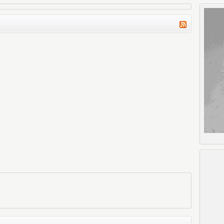
okumak ne güzel olurdu