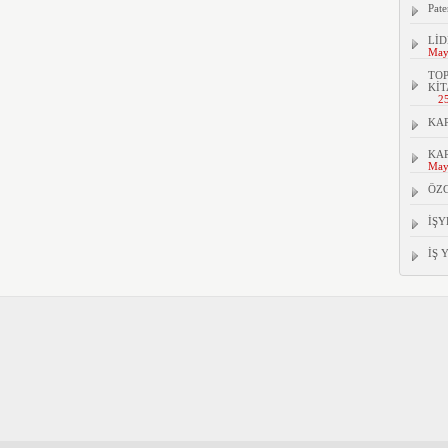
Pate
LİD
May
TOP
KİT
2
KAR
KAR
May
ÖZ
İŞY
İŞ 