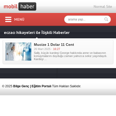
Normal Site
MENÜ
eczacı hikayeleri ile İlişkili Haberler
Mucize 1 Dolar 11 Cent
26 Mart 2025 -
16:27
Sally, küçük kardeşi George hakkında anne ve babasının
konuşmalarını duyduğu zaman yalnızca sekiz yaşındaydı.
Kardeşi ...
© 2025
Bilge Genç | Eğitim Portalı
Tüm Hakları Saklıdır.