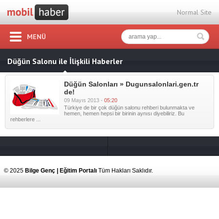
Normal Site
MENÜ
Düğün Salonu ile İlişkili Haberler
Düğün Salonları » Dugunsalonlari.gen.tr
de!
09 Mayıs 2013 -
05:20
Türkiye de bir çok düğün salonu rehberi bulunmakta ve
hemen, hemen hepsi bir birinin aynısı diyebiliriz. Bu
rehberlere ...
© 2025
Bilge Genç | Eğitim Portalı
Tüm Hakları Saklıdır.