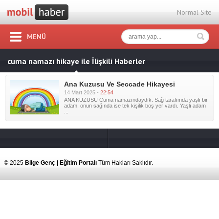
Normal Site
MENÜ
cuma namazı hikaye ile İlişkili Haberler
Ana Kuzusu Ve Seccade Hikayesi
14 Mart 2025 -
22:54
ANA KUZUSU Cuma namazındaydık. Sağ tarafımda yaşlı bir
adam, onun sağında ise tek kişilik boş yer vardı. Yaşlı adam
...
© 2025
Bilge Genç | Eğitim Portalı
Tüm Hakları Saklıdır.