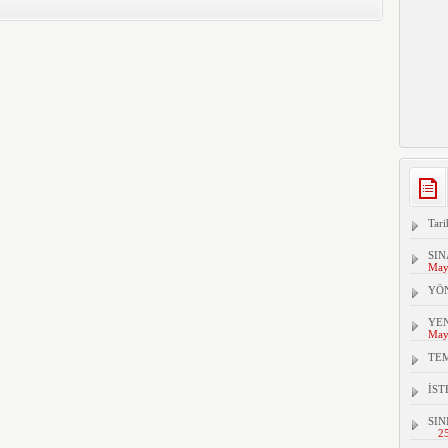
Tari
SIN
May
YÖ
YEN
May
TEM
İS
SIN
2