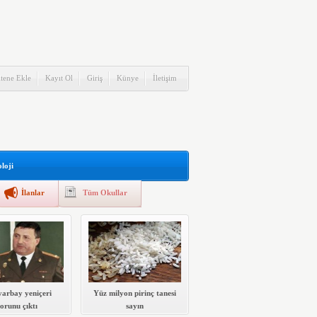
itene Ekle
Kayıt Ol
Giriş
Künye
İletişim
loji
İlanlar
Tüm Okullar
yarbay yeniçeri
Yüz milyon pirinç tanesi
torunu çıktı
sayın