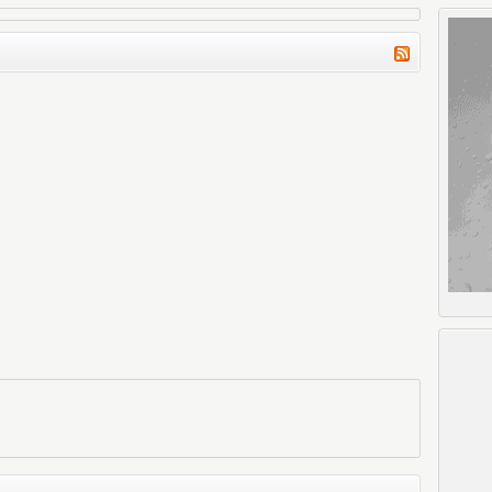
okumak ne güzel olurdu