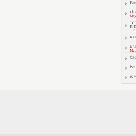
Pate
LİD
May
TOP
KİT
2
KAR
KAR
May
ÖZ
İŞY
İŞ 