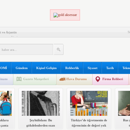
S
i ve Arjantin
 EDECEĞİNİZ ŞEYLER!
ZASYON
LI OLMANIN KOŞULLARI
PLERİ
K VE ONLARLA BAŞEDEBİLME
OMİ
Gündem
Kişisel Gelişim
Rehberlik
Siyaset
Tarih
Tekno
ŞTIKLARI GÜÇLÜKLER
inans
Gazete Manşetleri
Hava Durumu
Firma Rehberi
Mİ İLE İLGİLİ KAYNAK KİTAP LİSTESİ
uklara
Şeyhülislam: Bu
Türkiye’de öğretmenin de
Rus 
 çanta
gökdelenlerden ezan
öğrencinin de değeri yok