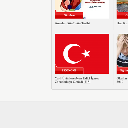
Gündem
G
Anneler Günü’nün Tarihi
Hac Kur
EKONOMİ
Eğiti
Yerli Ürünlere Ayırt Edici İşaret
Okullar
Zorunluluğu Getirdi 🇹🇷
2019