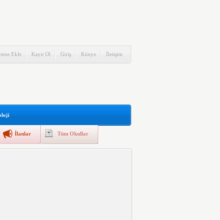
itene Ekle
Kayıt Ol
Giriş
Künye
İletişim
loji
İlanlar
Tüm Okullar