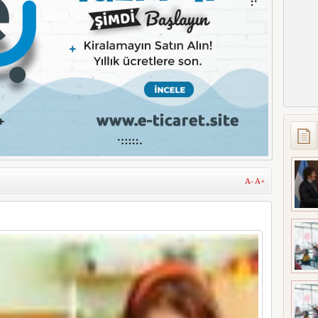
A-
A+