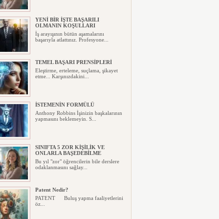
YENİ BİR İŞTE BAŞARILI
OLMANIN KOŞULLARI
İş arayışının bütün aşamalarını
başarıyla atlattınız. Profesyone...
TEMEL BAŞARI PRENSİPLERİ
Eleştirme, erteleme, suçlama, şikayet
etme... Karşınızdakini...
İSTEMENİN FORMÜLÜ
Anthony Robbins İşinizin başkalarının
yapmasını beklemeyin. S...
SINIFTA 5 ZOR KİŞİLİK VE
ONLARLA BAŞEDEBİLME
Bu yıl "zor" öğrencilerin bile derslere
odaklanmasını sağlay...
Patent Nedir?
PATENT Buluş yapma faaliyetlerini
öz...