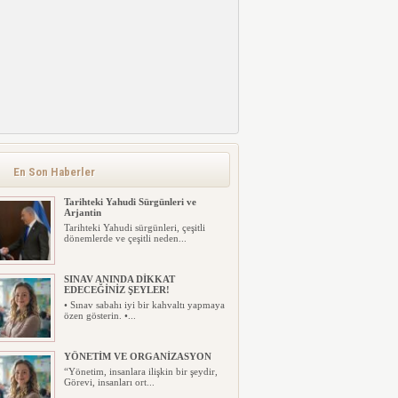
En Son Haberler
Tarihteki Yahudi Sürgünleri ve
Arjantin
Tarihteki Yahudi sürgünleri, çeşitli
dönemlerde ve çeşitli neden...
SINAV ANINDA DİKKAT
EDECEĞİNİZ ŞEYLER!
• Sınav sabahı iyi bir kahvaltı yapmaya
özen gösterin. •...
YÖNETİM VE ORGANİZASYON
“Yönetim, insanlara ilişkin bir şeydir,
Görevi, insanları ort...