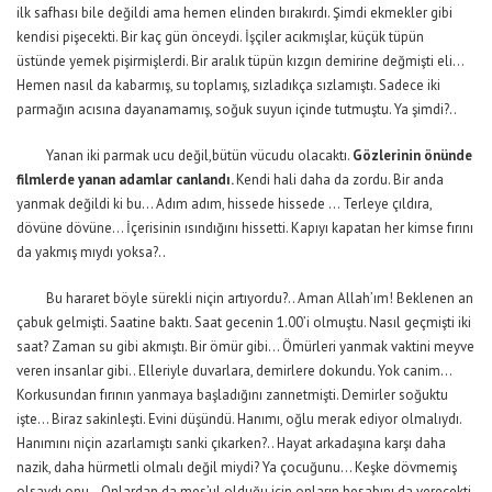
ilk safhası bile değildi ama hemen elinden bırakırdı. Şimdi ekmekler gibi
kendisi pişecekti. Bir kaç gün önceydi. İşçiler acıkmışlar, küçük tüpün
üstünde yemek pişirmişlerdi. Bir aralık tüpün kızgın demirine değmişti eli…
Hemen nasıl da kabarmış, su toplamış, sızladıkça sızlamıştı. Sadece iki
parmağın acısına dayanamamış, soğuk suyun içinde tutmuştu. Ya şimdi?..
Yanan iki parmak ucu değil,bütün vücudu olacaktı.
Gözlerinin önünde
filmlerde yanan adamlar canlandı.
Kendi hali daha da zordu. Bir anda
yanmak değildi ki bu… Adım adım, hissede hissede … Terleye çıldıra,
dövüne dövüne… İçerisinin ısındığını hissetti. Kapıyı kapatan her kimse fırını
da yakmış mıydı yoksa?..
Bu hararet böyle sürekli niçin artıyordu?.. Aman Allah’ım! Beklenen an
çabuk gelmişti. Saatine baktı. Saat gecenin 1.00’i olmuştu. Nasıl geçmişti iki
saat? Zaman su gibi akmıştı. Bir ömür gibi… Ömürleri yanmak vaktini meyve
veren insanlar gibi.. Elleriyle duvarlara, demirlere dokundu. Yok canim…
Korkusundan fırının yanmaya başladığını zannetmişti. Demirler soğuktu
işte… Biraz sakinleşti. Evini düşündü. Hanımı, oğlu merak ediyor olmalıydı.
Hanımını niçin azarlamıştı sanki çıkarken?.. Hayat arkadaşına karşı daha
nazik, daha hürmetli olmalı değil miydi? Ya çocuğunu… Keşke dövmemiş
olsaydı onu…Onlardan da mes’ul olduğu için onların hesabını da verecekti