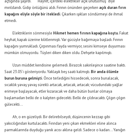
açtığında şaşırdı. “Hayret, içerdeki elektrikler açık unutulmuş” diye
mırıldandı. Gidip önlüğünü aldı. Fırının önünden geçerken
açık duran fırın
kapağını eliyle söyle bir itekledi
. Çıkarken ışıkları söndürmeyi de ihmal
etmedi.
Elektriklerin sönmesiyle
Hikmet hemen fırının kapağına koştu
. Fakat
heyhat, kapak üzerine kilitlenmişti. Var gücüyle bağırmaya başladı. Fırının
kapağını yumrukladı. Çırpınması fayda vermiyor, sesini kimseye duyurması
mümkün olmuyordu. Tüyleri diken diken oldu. Dehşete kapılmıştı.
Uzun müddet kendisine gelemedi. Birazcık sakinleşince saatine baktı.
Saat 23.05’i gösteriyordu. Yaklaşık beş saati kalmıştı.
Bir anda ölümle
burun buruna gelmişti
. Önce terlediğini hissedecek, sonra bunalacak,
sıcaklık yavaş yavaş sürekli artacak, artacak, artacak; vücudundaki yağlar
erimeye başlayacak, etler kızaracak ve daha bütün bunlar olmaya
başlamadan belki de o kalpten gidecekti. Belki de çıldıracaktı. Çılgın çılgın
gülecekti…
Ah, o en güzeliydi. Bir delirebilseydi, düşüncenin kezzap gibi
yakıcılığından kurtulacaktı. Fırından yeni çıkan ekmekleri eline alınca
parmaklarında duyduğu yanık acısı aklına geldi. Sadece o kadarı… Yanığın