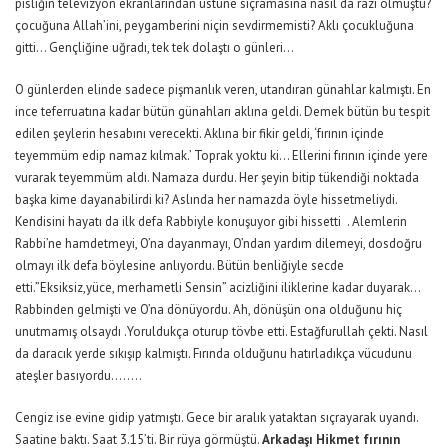
pisliğin televizyon ekranlarından üstüne sıçramasına nasıl da razı olmuştu?
çocuğuna Allah’ini, peygamberini niçin sevdirmemisti? Aklı çocukluğuna
gitti… Gençliğine uğradı, tek tek dolaştı o günleri…
O günlerden elinde sadece pişmanlık veren, utandıran günahlar kalmıştı. En
ince teferruatına kadar bütün günahları aklına geldi. Demek bütün bu tespit
edilen şeylerin hesabını verecekti. Aklına bir fikir geldi, ‘fırının içinde
teyemmüm edip namaz kılmak.’ Toprak yoktu ki… Ellerini fırının içinde yere
vurarak teyemmüm aldı. Namaza durdu. Her şeyin bitip tükendiği noktada
başka kime dayanabilirdi ki? Aslında her namazda öyle hissetmeliydi.
Kendisini hayatı da ilk defa Rabbiyle konuşuyor gibi hissetti . Alemlerin
Rabbi’ne hamdetmeyi, O’na dayanmayı, O’ndan yardım dilemeyi, dosdoğru
olmayı ilk defa böylesine anlıyordu. Bütün benliğiyle secde
etti.”Eksiksiz,yüce, merhametli Sensin” acizliğini iliklerine kadar duyarak…
Rabbinden gelmişti ve O’na dönüyordu. Ah, dönüşün ona olduğunu hiç
unutmamış olsaydı .Yoruldukça oturup tövbe etti. Estağfurullah çekti. Nasıl
da daracık yerde sıkışıp kalmıştı. Fırında olduğunu hatırladıkça vücudunu
ateşler basıyordu……..
Cengiz ise evine gidip yatmıştı. Gece bir aralık yataktan sıçrayarak uyandı.
Saatine baktı. Saat 3.15’ti. Bir rüya görmüştü.
Arkadaşı Hikmet fırının