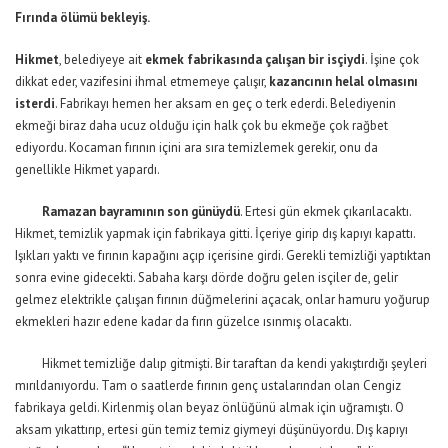
Fırında ölümü bekleyiş.
Hikmet
, belediyeye ait
ekmek fabrikasında çalışan bir isçiydi
. İşine çok
dikkat eder, vazifesini ihmal etmemeye çalışır,
kazancının helal olmasını
isterdi
. Fabrikayı hemen her aksam en geç o terk ederdi. Belediyenin
ekmeği biraz daha ucuz olduğu için halk çok bu ekmeğe çok rağbet
ediyordu. Kocaman fırının içini ara sıra temizlemek gerekir, onu da
genellikle Hikmet yapardı.
Ramazan bayramının son günüydü
. Ertesi gün ekmek çıkarılacaktı.
Hikmet, temizlik yapmak için fabrikaya gitti. İçeriye girip dış kapıyı kapattı.
Işıkları yaktı ve fırının kapağını açıp içerisine girdi. Gerekli temizliği yaptıktan
sonra evine gidecekti. Sabaha karşı dörde doğru gelen isçiler de, gelir
gelmez elektrikle çalışan fırının düğmelerini açacak, onlar hamuru yoğurup
ekmekleri hazır edene kadar da fırın güzelce ısınmış olacaktı.
Hikmet temizliğe dalıp gitmişti. Bir taraftan da kendi yakıştırdığı şeyleri
mırıldanıyordu. Tam o saatlerde fırının genç ustalarından olan Cengiz
fabrikaya geldi. Kirlenmiş olan beyaz önlüğünü almak için uğramıştı. O
aksam yıkattırıp, ertesi gün temiz temiz giymeyi düşünüyordu. Dış kapıyı