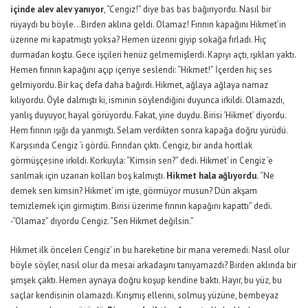
içinde alev alev yanıyor
, “Cengiz!” diye bas bas bağırıyordu. Nasıl bir
rüyaydı bu böyle…Birden aklına geldi. Olamaz! Fırının kapağını Hikmet’in
üzerine mi kapatmıştı yoksa? Hemen üzerini giyip sokağa fırladı. Hiç
durmadan koştu. Gece işçileri henüz gelmemişlerdi. Kapıyı açtı, ışıkları yaktı.
Hemen fırının kapağını açıp içeriye seslendi: “Hikmet!” İçerden hiç ses
gelmiyordu. Bir kaç defa daha bağırdı. Hikmet, ağlaya ağlaya namaz
kılıyordu. Öyle dalmıştı ki, isminin söylendiğini duyunca irkildi. Olamazdı,
yanlış duyuyor, hayal görüyordu. Fakat, yine duydu. Birisi ‘Hikmet’ diyordu.
Hem fırının ışığı da yanmıştı. Selam verdikten sonra kapağa doğru yürüdü.
Karşısında Cengiz ‘i gördü. Fırından çıktı. Cengiz, bir anda hortlak
görmüşçesine irkildi. Korkuyla: “Kimsin sen?” dedi. Hikmet’ in Cengiz ‘e
sarılmak için uzanan kolları boş kalmıştı.
Hikmet hala ağlıyordu.
“Ne
demek sen kimsin? Hikmet’ im işte, görmüyor musun? Dün akşam
temizlemek için girmiştim. Birisi üzerime fırının kapağını kapattı” dedi.
-“Olamaz” diyordu Cengiz. “Sen Hikmet değilsin.”
Hikmet ilk önceleri Cengiz’ in bu hareketine bir mana veremedi. Nasıl olur
böyle söyler, nasıl olur da mesai arkadaşını tanıyamazdı? Birden aklında bir
şimşek çaktı. Hemen aynaya doğru koşup kendine baktı. Hayır, bu yüz, bu
saçlar kendisinin olamazdı. Kırışmış ellerini, solmuş yüzüne, bembeyaz