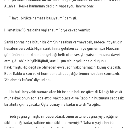
Allah’a… Keşke hanımının dediğini yapsaydı. Hanımı ona:
“Haydi, birlikte namaza başlıyalım” demişti.
Hikmet ise: “Biraz daha yaşlanalım” diye cevap vermişti.
Sanki sonrasında bütün bir ömrün hesabını vermeyecek, sadece ihtiyarlığın
hesabını verecekti. Niçin sanki fırına gelirken camiye girmemişti? Müezzin
gönlünün derinliklerinden geldiği belli olan sesiyle yatsı namazına davet
etmiş, Allah’in büyüklüğünü, kurtuluşun o’nun yolunda olduğunu
haykırmıştı. Hiç değil se ölmeden evvel son vakit namazını kılmış olacaktı.
Belki Rabbi o son vakit hürmetine affeder, diğerlerinin hesabını sormazdı.
“Ah ahmak kafam” diye inledi.
Halbuki beş vakit namaz kılan bir insanın hali ne güzeldi. Kıldığı bir vakit
muhakkak onun son eda ettiği vakit olacaktı ve Rabbinin huzuruna secdesiz
bir alınla çıkmayacaktı. Öyle olmayı ne kadar isterdi. Ya oğlu…
Yedi yaşına girmişti. Bir baba olarak onun üstüne başına, yiyip içtiğine
dikkat ettiği kadar, kalbine niçin dikkat etmemişti? Daha o yaşta her tür