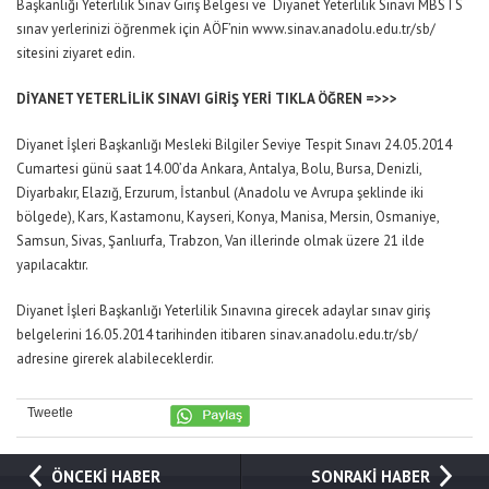
Başkanlığı Yeterlilik Sınav Giriş Belgesi ve Diyanet Yeterlilik Sınavı MBSTS
sınav yerlerinizi öğrenmek için AÖF’nin www.sinav.anadolu.edu.tr/sb/
sitesini ziyaret edin.
DİYANET YETERLİLİK SINAVI GİRİŞ YERİ TIKLA ÖĞREN =>>>
Diyanet İşleri Başkanlığı Mesleki Bilgiler Seviye Tespit Sınavı 24.05.2014
Cumartesi günü saat 14.00’da Ankara, Antalya, Bolu, Bursa, Denizli,
Diyarbakır, Elazığ, Erzurum, İstanbul (Anadolu ve Avrupa şeklinde iki
bölgede), Kars, Kastamonu, Kayseri, Konya, Manisa, Mersin, Osmaniye,
Samsun, Sivas, Şanlıurfa, Trabzon, Van illerinde olmak üzere 21 ilde
yapılacaktır.
Diyanet İşleri Başkanlığı Yeterlilik Sınavına girecek adaylar sınav giriş
belgelerini 16.05.2014 tarihinden itibaren sinav.anadolu.edu.tr/sb/
adresine girerek alabileceklerdir.
Tweetle
ÖNCEKİ HABER
SONRAKİ HABER