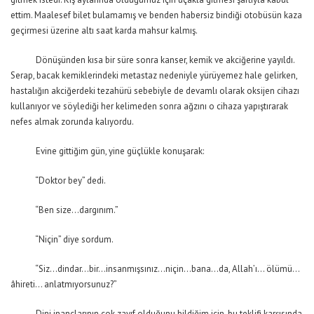
ettim. Maalesef bilet bulamamış ve benden habersiz bindiği otobüsün kaza
geçirmesi üzerine altı saat karda mahsur kalmış.
Dönüşünden kısa bir süre sonra kanser, kemik ve akciğerine yayıldı.
Serap, bacak kemiklerindeki metastaz nedeniyle yürüyemez hale gelirken,
hastalığın akciğerdeki tezahürü sebebiyle de devamlı olarak oksijen cihazı
kullanıyor ve söylediği her kelimeden sonra ağzını o cihaza yapıştırarak
nefes almak zorunda kalıyordu.
Evine gittiğim gün, yine güçlükle konuşarak:
“Doktor bey” dedi.
“Ben size…dargınım.”
“Niçin” diye sordum.
“Siz…dindar…bir…insanmışsınız…niçin…bana…da, Allah’ı… ölümü…
âhireti… anlatmıyorsunuz?”
Dini inançlarının çok zayıf olduğunu bildiğim için, bu teklifi karşısında