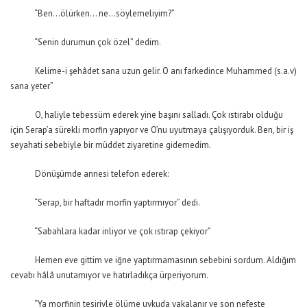
“Ben…ölürken… ne…söylemeliyim?”
“Senin durumun çok özel” dedim.
Kelime-i şehâdet sana uzun gelir. O anı farkedince Muhammed (s.a.v)
sana yeter”
O, haliyle tebessüm ederek yine başını salladı. Çok ıstırabı olduğu
için Serap’a sürekli morfin yapıyor ve O’nu uyutmaya çalışıyorduk. Ben, bir iş
seyahati sebebiyle bir müddet ziyaretine gidemedim.
Dönüşümde annesi telefon ederek:
“Serap, bir haftadır morfin yaptırmıyor” dedi.
“Sabahlara kadar inliyor ve çok ıstırap çekiyor”
Hemen eve gittim ve iğne yaptırmamasının sebebini sordum. Aldığım
cevabı hâlâ unutamıyor ve hatırladıkça ürperiyorum.
“Ya morfinin tesiriyle ölüme uykuda yakalanır ve son nefeste