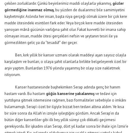
çekilen zorluklardır. Çünkü beyinlerimiz maddi olaylarla yıkanmış,
gözler
görmediğine inanmaz olmuş
, bu yüzden de dualarımız bile samimiyetini
kaybetmiştir. Aslında her insan, başta rüya gerçeği olmak üzere bir çok kere
madde ötesindeki esintileri fark eder. Veya birçok kere madde ötesinden
yansıyan mânâ gücünün varlığına şahit olur. Fakat kuvvetli bir imana sahip
olmayan insan, madde ötesi gerçekleri nefsin ve şeytanın tesiri ile ya
görmezlikten gelir, ya da “tesadüf” der geçer.
Ben, kırk yıllık bir kanser uzmanı olarak maddeyi aşan sayısız olayla
karşılaştım ve bunları, o olaya şahit olanlarla birlikte belgeleyerek özel bir
arşiv yaptım. Bunlardan 1976 yılında yaşanmış bir olayı size nakletmek
istiyorum.
Kanser hastanesinde başhekimken Serap adında genç bir hanım
hastam vardı. Bu hastam
göğüs kanserine yakalanmış
ve tedavi için
yurtdışına gitmek istemesine rağmen, bazı formaliteler sebebiyle o imkânı
bulamamıştı. Serap’ı özel bir ilgiyle bizzat ben tedavi altına aldım. Ve kısa
bir süre sonra da Allah’ın izniyle iyileştiğini gördüm. Ancak Serap’ın da
bütün diğer kanserliler gibi ilk beş yıllık süreyi çok dikkatli geçirmesi
gerekiyordu. Bir işkadını olan Serap, dört yıl kadar sonra bir ihale için İzmir’e
gitmek istedi. Kış aylarında olduğumuz için uçakla gitmesi şartıyla kabul