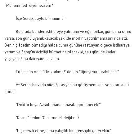
“Muhammed” diyemezsem?”
İşte Serap, böyle bir hanımdı.
Bu arada benden istihareye yatmamı ve eğer birkaç gün daha ömrü
varsa, son günü uyanık kalacak şekilde morfin yaptırılmamasını rica etti.
Ben hiç âdetim olmadığı hâlde cuma gününe rastlayan o gece istihareye
yattım ve Serap’ın âcizliği hürmetine olacak ki, salı gününe kadar
yaşayacağına dair işaret sezdim.
Ertesi gün ona: -“Hiç korkma!” dedim. “İğneyi vurdurabilirsin.”
Ve Serap, bir veda niteliği taşıyan bu görüşmemizde, son sorusunu
sordu:
“Doktor bey…Azrail…bana …nasıl…görü..necek?”
“Kızım,” dedim. “O bir melek değil mi?
“Hiç merak etme, sana yakışıklı bir prens gibi gelecektir.”