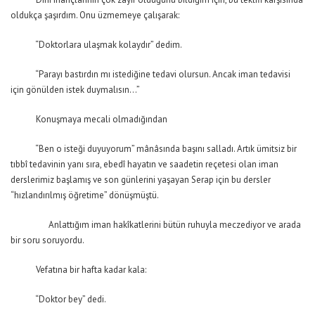
oldukça şaşırdım. Onu üzmemeye çalışarak:
“Doktorlara ulaşmak kolaydır” dedim.
“Parayı bastırdın mı istediğine tedavi olursun. Ancak iman tedavisi
için gönülden istek duymalısın…”
Konuşmaya mecali olmadığından
“Ben o isteği duyuyorum” mânâsında başını salladı. Artık ümitsiz bir
tıbbî tedavinin yanı sıra, ebedî hayatın ve saadetin reçetesi olan iman
derslerimiz başlamış ve son günlerini yaşayan Serap için bu dersler
“hızlandırılmış öğretime” dönüşmüştü.
Anlattığım iman hakîkatlerini bütün ruhuyla meczediyor ve arada
bir soru soruyordu.
Vefatına bir hafta kadar kala:
“Doktor bey” dedi.