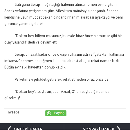
Salı günü Serap’ın ağırlaştığı haberini alınca hemen evine gittim.
Ancak vefatına yetişememiştim. Ailesi tam mânâsıyla perişandı. Sadece
kendisine uzun müddet bakan dindar bir hanım akrabası ayaktaydı ve beni
görünce yanıma gelerek:
“Doktor bey, biliyor musunuz, bu evde biraz önce bir mucize gibi bir
olay yaşandı!” dedi ve devam etti:
Serap, bir saat kadar önce oksijen cihazını attı ve “yataktan kalkması
imkansız” denmesine rağmen kalkarak abdest aldı, iki rekat namaz kıldı.
Bütün ev halkı hayretten donup kaldık.
Ve kelime-i şehâdet getirerek vefat etmeden biraz önce de:
“Doktor bey’e söyleyin, dedi. Azrail, O’nun söylediğinden de
güzelmiş!
Tweetle
ÖNCEKİ HABER
SONRAKİ HABER