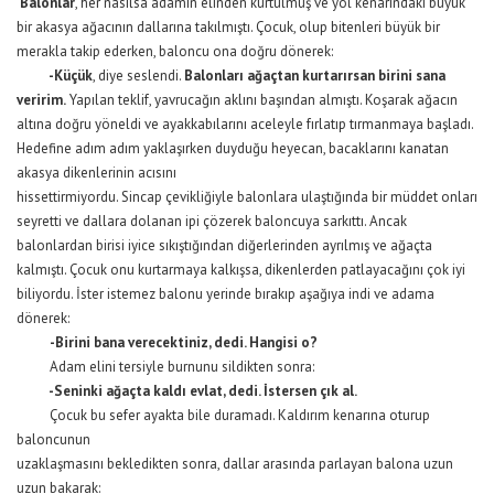
Balonlar
, her nasılsa adamın elinden kurtulmuş ve yol kenarındaki büyük
bir akasya ağacının dallarına takılmıştı. Çocuk, olup bitenleri büyük bir
merakla takip ederken, baloncu ona doğru dönerek:
-Küçük
, diye seslendi.
Balonları ağaçtan kurtarırsan birini sana
veririm.
Yapılan teklif, yavrucağın aklını başından almıştı. Koşarak ağacın
altına doğru yöneldi ve ayakkabılarını aceleyle fırlatıp tırmanmaya başladı.
Hedefine adım adım yaklaşırken duyduğu heyecan, bacaklarını kanatan
akasya dikenlerinin acısını
hissettirmiyordu. Sincap çevikliğiyle balonlara ulaştığında bir müddet onları
seyretti ve dallara dolanan ipi çözerek baloncuya sarkıttı. Ancak
balonlardan birisi iyice sıkıştığından diğerlerinden ayrılmış ve ağaçta
kalmıştı. Çocuk onu kurtarmaya kalkışsa, dikenlerden patlayacağını çok iyi
biliyordu. İster istemez balonu yerinde bırakıp aşağıya indi ve adama
dönerek:
-Birini bana verecektiniz, dedi. Hangisi o?
Adam elini tersiyle burnunu sildikten sonra:
-Seninki ağaçta kaldı evlat, dedi. İstersen çık al.
Çocuk bu sefer ayakta bile duramadı. Kaldırım kenarına oturup
baloncunun
uzaklaşmasını bekledikten sonra, dallar arasında parlayan balona uzun
uzun bakarak: