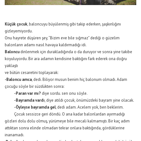
Küçük çocuk
, baloncuyu büyülenmiş gibi takip ederken, şaşkınlığını
gizleyemiyordu.
Onu hayrete düşüren şey, “Bizim eve bile sığmaz” dediği o güzelim
balonların adamı nasıl havaya kaldırmadığı idi.
Baloncu
dinlenmek için durakladığında o da duruyor ve sonra yine takibe
koyuluyordu. Bir ara adamın kendisine baktığını fark ederek ona doğru
yaklaştı
ve bütün cesaretini toplayarak:
-Baloncu amca
, dedi. Biliyor musun benim hiç balonum olmadı. Adam
çocuğu söyle bir süzdükten sonra:
-Paran var mı?
diye sordu. sen onu söyle.
-Bayramda vardı
, diye atıldı çocuk, önümüzdeki bayram yine olacak.
-Öyleyse bayramda gel
, dedi adam. Acelem yok, ben beklerim.
Çocuk sessizce geri döndü. O ana kadar balonlardan ayırmadığı
gözleri dolu dolu olmuş, yürümeye bile mecali kalmamıştı. Bir kaç adım
attıktan sonra elinde olmadan tekrar onlara baktığında, gördüklerine
inanamadı.