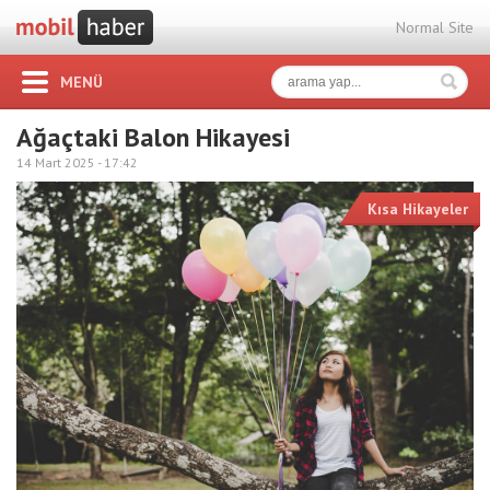
Normal Site
MENÜ
Ağaçtaki Balon Hikayesi
14 Mart 2025 -
17:42
Kısa Hikayeler