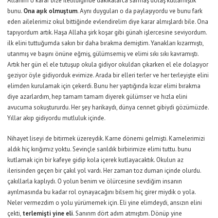
Allahım o karar bize iletildiğinde dakikalarca sarmaş dolaş kutlamıştık
bunu.
Ona aşık olmuştum
. Aynı duyguları o da paylaşıyordu ve bunu fark
eden ailelerimiz okul bittiğinde evlendirelim diye karar almışlardı bile. Ona
tapıyordum artık. Haşa Allaha şirk koşar gibi günah işlercesine seviyordum.
ilk elini tuttuğumda sakın bir daha bırakma demiştim. Yanakları kızarmıştı,
utanmış ve başını önüne eğmiş, gülümsemiş ve elimi sıkı sıkı kavramıştı.
Artık her gün el ele tutuşup okula gidiyor okuldan çıkarken el ele dolaşıyor
geziyor öyle gidiyorduk evimize. Arada bir elleri terler ve her terleyişte elini
elimden kurulamak için çekerdi. Bunu her yaptığında kızar elimi bırakma
diye azarlardım, hep tamam tamam diyerek gülümser ve hızla elini
avucuma sokuştururdu. Her şey harikaydı, dünya cennet gibiydi gözümüzde.
Yıllar akıp gidiyordu mutluluk içinde.
Nihayet liseyi de bitirmek üzereydik. Karne dönemi gelmişti. Karnelerimizi
aldık hiç kırığımız yoktu. Sevinçle sarıldık birbirimize elimi tuttu. bunu
kutlamak için bir kafeye gidip kola içerek kutlayacaktık. Okulun az
ilerisinden geçen bir çakıl yol vardı. Her zaman toz duman içinde olurdu.
çakıllarla kaplıydı. O yolun benim ve ölürcesine sevdiğim insanın
ayrılmasında bu kadar rol oynayacağını bilsem hiç girer miydik o yola.
Neler vermezdim o yolu yürümemek için. Eli yine elimdeydi, ansızın elini
çekti,
terlemişti yine eli
. Sanırım dört adım atmıştım. Dönüp yine