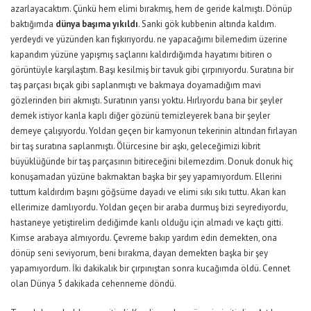
azarlayacaktım. Çünkü hem elimi bırakmış, hem de geride kalmıştı. Dönüp
baktığımda
dünya başıma yıkıldı
. Sanki gök kubbenin altında kaldım.
yerdeydi ve yüzünden kan fışkırıyordu. ne yapacağımı bilemedim üzerine
kapandım yüzüne yapışmış saçlarını kaldırdığımda hayatımı bitiren o
görüntüyle karşılaştım. Başı kesilmiş bir tavuk gibi çırpınıyordu. Suratına bir
taş parçası bıçak gibi saplanmıştı ve bakmaya doyamadığım mavi
gözlerinden biri akmıştı. Suratının yarısı yoktu. Hırlıyordu bana bir şeyler
demek istiyor kanla kaplı diğer gözünü temizleyerek bana bir şeyler
demeye çalışıyordu. Yoldan geçen bir kamyonun tekerinin altından fırlayan
bir taş suratına saplanmıştı. Ölürcesine bir aşkı, geleceğimizi kibrit
büyüklüğünde bir taş parçasının bitireceğini bilemezdim. Donuk donuk hiç
konuşamadan yüzüne bakmaktan başka bir şey yapamıyordum. Ellerini
tuttum kaldırdım başını göğsüme dayadı ve elimi sıkı sıkı tuttu. Akan kan
ellerimize damlıyordu. Yoldan geçen bir araba durmuş bizi seyrediyordu,
hastaneye yetiştirelim dediğimde kanlı olduğu için almadı ve kaçtı gitti.
Kimse arabaya almıyordu. Çevreme bakıp yardım edin demekten, ona
dönüp seni seviyorum, beni bırakma, dayan demekten başka bir şey
yapamıyordum. İki dakikalık bir çırpınıştan sonra kucağımda öldü. Cennet
olan Dünya 5 dakikada cehenneme döndü.