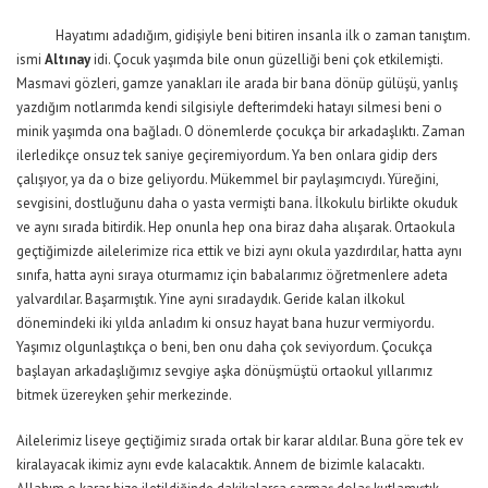
Hayatımı adadığım, gidişiyle beni bitiren insanla ilk o zaman tanıştım.
ismi
Altınay
idi. Çocuk yaşımda bile onun güzelliği beni çok etkilemişti.
Masmavi gözleri, gamze yanakları ile arada bir bana dönüp gülüşü, yanlış
yazdığım notlarımda kendi silgisiyle defterimdeki hatayı silmesi beni o
minik yaşımda ona bağladı. O dönemlerde çocukça bir arkadaşlıktı. Zaman
ilerledikçe onsuz tek saniye geçiremiyordum. Ya ben onlara gidip ders
çalışıyor, ya da o bize geliyordu. Mükemmel bir paylaşımcıydı. Yüreğini,
sevgisini, dostluğunu daha o yasta vermişti bana. İlkokulu birlikte okuduk
ve aynı sırada bitirdik. Hep onunla hep ona biraz daha alışarak. Ortaokula
geçtiğimizde ailelerimize rica ettik ve bizi aynı okula yazdırdılar, hatta aynı
sınıfa, hatta ayni sıraya oturmamız için babalarımız öğretmenlere adeta
yalvardılar. Başarmıştık. Yine ayni sıradaydık. Geride kalan ilkokul
dönemindeki iki yılda anladım ki onsuz hayat bana huzur vermiyordu.
Yaşımız olgunlaştıkça o beni, ben onu daha çok seviyordum. Çocukça
başlayan arkadaşlığımız sevgiye aşka dönüşmüştü ortaokul yıllarımız
bitmek üzereyken şehir merkezinde.
Ailelerimiz liseye geçtiğimiz sırada ortak bir karar aldılar. Buna göre tek ev
kiralayacak ikimiz aynı evde kalacaktık. Annem de bizimle kalacaktı.