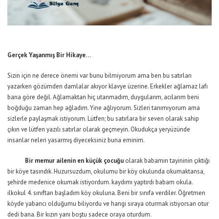
Gerçek Yaşanmış Bir Hikaye…
Sizin için ne derece önemi var bunu bilmiyorum ama ben bu satırları
yazarken gözümden damlalar akıyor klavye üzerine. Erkekler ağlamaz lafı
bana göre değil. Ağlamaktan hiç utanmadım, duygularım, acılarım beni
boğduğu zaman hep ağladım. Yine ağlıyorum. Sizleri tanımıyorum ama
sizlerle paylaşmak istiyorum. Lütfen; bu satırlara bir seven olarak sahip
çıkın ve lütfen yazılı satırlar olarak geçmeyin. Okudukça yeryüzünde
insanlar neleri yasarmış diyeceksiniz buna eminim.
Bir memur ailenin en küçük çocuğu
olarak babamın tayininin çıktığı
bir köye tasındık. Huzursuzdum, okulumu bir köy okulunda okumaktansa,
şehirde medenice okumak istiyordum. kaydımı yaptırdı babam okula.
ilkokul 4. sınıftan başladım köy okuluna. Beni bir sınıfa verdiler. Öğretmen
köyde yabancı olduğumu biliyordu ve hangi sıraya oturmak istiyorsan otur
dedi bana. Bir kızın yanı boştu sadece oraya oturdum.