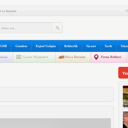
S
i ve Arjantin
 EDECEĞİNİZ ŞEYLER!
ZASYON
LI OLMANIN KOŞULLARI
PLERİ
K VE ONLARLA BAŞEDEBİLME
OMİ
Gündem
Kişisel Gelişim
Rehberlik
Siyaset
Tarih
Tekno
ŞTIKLARI GÜÇLÜKLER
inans
Gazete Manşetleri
Hava Durumu
Firma Rehberi
Mİ İLE İLGİLİ KAYNAK KİTAP LİSTESİ
Ye