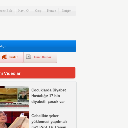
itene Ekle
Kayıt Ol
Giriş
Künye
İletişim
loji
İlanlar
Tüm Okullar
ni Videolar
Çocuklarda Diyabet
Hastalığı: 17 bin
diyabetli çocuk var
Gebelikte şeker
yüklemesi yapılmalı
mı? Prof. Dr. Canan