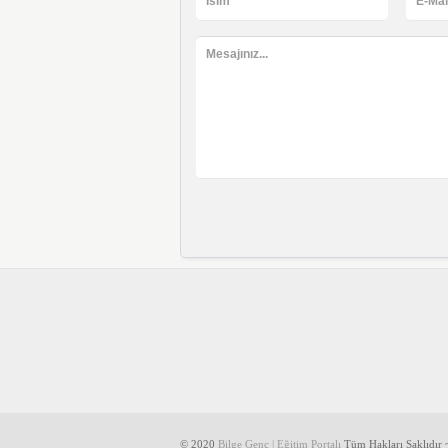
© 2020
Bilge Genç | Eğitim Portalı
Tüm Hakları Saklıdır ~