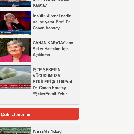
Karatay
İnsülin direnci nedir
ne işe yarar Prof. Dr.
Canan Karatay
CANAN KARATAY’dan
Şeker Hastaları İçin
Açıklama
İŞTE ŞEKERİN
VÜCUDUMUZA
ETKİLERİ 🎬 📑📙Prof.
Dr. Canan Karatay
#ŞekerEntatlıZehir
 Çok İzlenenler
Bursa’da Jokeyi