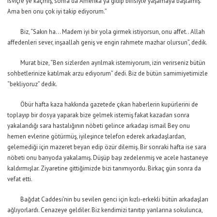
isviçre’ye kaçmış, sonra da Amerika’ya gidip birisiyle yaşamaya başlamış.
Ama ben onu çok iyi takip ediyorum.”
Biz, “Sakın ha… Madem iyi bir yola girmek istiyorsun, onu affet.. Allah
affedenleri sever, inşaallah geniş ve engin rahmete mazhar olursun”, dedik.
Murat bize, “Ben sizlerden ayrılmak istemiyorum, izin verirseniz bütün
sohbetlerinize katılmak arzu ediyorum” dedi. Biz de bütün samimiyetimizle
“bekliyoruz” dedik.
Öbür hafta kaza hakkında gazetede çıkan haberlerin kupürlerini de
toplayıp bir dosya yaparak bize gelmek istemiş fakat kazadan sonra
yakalandığı sara hastalığının nöbeti gelince arkadaşı ismail Bey onu
hemen evlerine götürmüş, iyileşince telefon ederek arkadaşlardan,
gelemediği için mazeret beyan edip özür dilemiş. Bir sonraki hafta ise sara
nöbeti onu banyoda yakalamış. Düşüp başı zedelenmiş ve acele hastaneye
kaldırmışlar. Ziyaretine gittiğimizde bizi tanımıyordu. Birkaç gün sonra da
vefat etti.
Bağdat Caddesi’nin bu sevilen genci için kızlı-erkekli bütün arkadaşları
ağlıyorlardı. Cenazeye geldiler. Biz kendimizi tanıtıp yanlarına sokulunca,