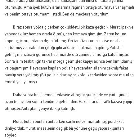
Murat arabayı kullanacaktı, kız arkadaşlarından birisi ön tarafa yanına
oturmuştu. Ama ipek bütün ısrarlarıma rağmen ortaya oturmaya yanaşmadı
ve benim ortaya oturmamı istedi. Ben de mecburen oturdum.
Biraz sonra yolda giderken çok şiddetli bir kaza geçirdik. Murat, ipek ve
yanımdaki kız hemen orada ölmüş, ben komaya girmişim. Zaten kolum
kopmuş, iç organlarım dışarı fırlamış. Ön tarafta oturan kız ise nasılsa
kurtulmuş ve arabadan çıktığı gibi arkasına bakmadan gitmiş. Polisler
gelmiş manzarayı görünce hepimizi de ölü zannedip morga kaldırmışlar.
Sonra isim tesbiti için tekrar morga gelmişler, kapıyı açınca ben kımıldamış
ve bağırmışım. Heyecana kapılan polis heyecandan silahını çekmiş fakat
bayılıp yere yığılmış. (Bu polis birkaç ay psikolojik tedaviden sonra malulen
emekliye ayrılmış.)
Daha sonra beni hemen tedaviye almışlar, yurtiçinde ve yurtdışında
uzun tedaviden sonra kendime gelebildim. Hakan’lar da trafik kazası yapıp
ölmüşler. Anlaşılan geriye iki kişi kalmıştı.
Murat bütün bunları anlatırken sanki nefesimizi tutmuş, pürdikkat
dinliyorduk. Murat, meselenin değişik bir yönüne geçiş yaparak şunları
söyledi: