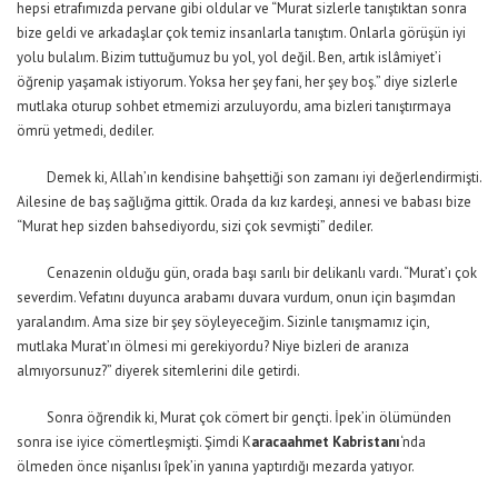
hepsi etrafımızda pervane gibi oldular ve “Murat sizlerle tanıştıktan sonra
bize geldi ve arkadaşlar çok temiz insanlarla tanıştım. Onlarla görüşün iyi
yolu bulalım. Bizim tuttuğumuz bu yol, yol değil. Ben, artık islâmiyet’i
öğrenip yaşamak istiyorum. Yoksa her şey fani, her şey boş.” diye sizlerle
mutlaka oturup sohbet etmemizi arzuluyordu, ama bizleri tanıştırmaya
ömrü yetmedi, dediler.
Demek ki, Allah’ın kendisine bahşettiği son zamanı iyi değerlendirmişti.
Ailesine de baş sağlığma gittik. Orada da kız kardeşi, annesi ve babası bize
“Murat hep sizden bahsediyordu, sizi çok sevmişti” dediler.
Cenazenin olduğu gün, orada başı sarılı bir delikanlı vardı. “Murat’ı çok
severdim. Vefatını duyunca arabamı duvara vurdum, onun için başımdan
yaralandım. Ama size bir şey söyleyeceğim. Sizinle tanışmamız için,
mutlaka Murat’ın ölmesi mi gerekiyordu? Niye bizleri de aranıza
almıyorsunuz?” diyerek sitemlerini dile getirdi.
Sonra öğrendik ki, Murat çok cömert bir gençti. İpek’in ölümünden
sonra ise iyice cömertleşmişti. Şimdi K
aracaahmet Kabristanı
‘nda
ölmeden önce nişanlısı îpek’in yanına yaptırdığı mezarda yatıyor.