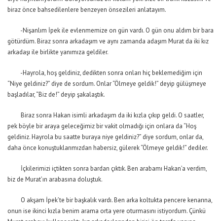
biraz önce bahsedilenlere benzeyen önsezileri anlatayım.
-Nişanlım İpek ile evlenmemize on gün vardı. O gün onu aldım bir bara
götürdüm. Biraz sonra arkadaşım ve aynı zamanda adaşım Murat da iki kız
arkadaşı ile birlikte yanımıza geldiler.
-Hayrola, hoş geldiniz, dedikten sonra onları hiç beklemediğim için
“Niye geldiniz?” diye de sordum. Onlar “Ölmeye geldik!” deyip gülüşmeye
başladılar, “Biz de!” deyip şakalaştık.
Biraz sonra Hakan isimli arkadaşım da iki kızla çıkıp geldi. O saatler,
pek böyle bir araya geleceğimiz bir vakit olmadığı için onlara da “Hoş
geldiniz. Hayrola bu saatte buraya niye geldiniz?” diye sordum, onlar da,
daha önce konuştuklarımızdan habersiz, gülerek “Ölmeye geldik!” dediler.
İçkilerimizi içtikten sonra bardan çıktık. Ben arabamı Hakan’a verdim,
biz de Murat’ın arabasına doluştuk.
O akşam İpek’te bir başkalık vardı. Ben arka koltukta pencere kenarına,
onun ise ikinci kızla benim arama orta yere oturmasını istiyordum. Çünkü