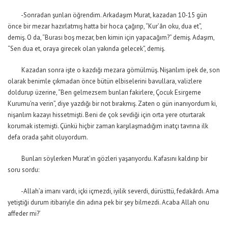
-Sonradan şunları öğrendim. Arkadaşım Murat, kazadan 10-15 gün
önce bir mezar hazırlatmış hatta bir hoca çağırıp, “Kur’ân oku, dua et”,
demiş. O da, “Burası boş mezar, ben kimin için yapacağım?” demiş. Adaşım,
“Sen dua et, oraya girecek olan yakında gelecek”, demiş.
Kazadan sonra işte o kazdığı mezara gömülmüş. Nişanlım ipek de, son
olarak benimle çıkmadan önce bütün elbiselerini bavullara, valizlere
doldurup üzerine, “Ben gelmezsem bunları fakirlere, Çocuk Esirgeme
Kurumu’na verin”, diye yazdığı bir not bırakmış. Zaten o gün inanıyordum ki,
nişanlım kazayı hissetmişti. Beni de çok sevdiği için orta yere oturtarak
korumak istemişti. Çünkü hiçbir zaman karşılaşmadığım inatçı tavrına ilk
defa orada şahit oluyordum.
Bunları söylerken Murat’ın gözleri yaşarıyordu. Kafasını kaldırıp bir
soru sordu:
-Allah’a imanı vardı, içki içmezdi, iyilik severdi, dürüsttü, fedakârdı. Ama
yetiştiği durum itibariyle din adına pek bir şey bilmezdi. Acaba Allah onu
affeder mi?’