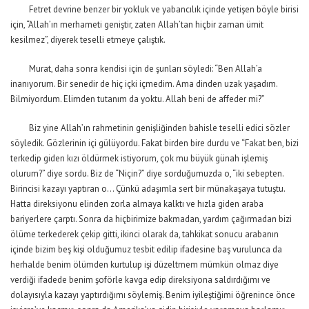
Fetret devrine benzer bir yokluk ve yabancılık içinde yetişen böyle birisi
için, “Allah’ın merhameti geniştir, zaten Allah’tan hiçbir zaman ümit
kesilmez”, diyerek teselli etmeye çalıştık.
Murat, daha sonra kendisi için de şunları söyledi: “Ben Allah’a
inanıyorum. Bir senedir de hiç içki içmedim. Ama dinden uzak yaşadım.
Bilmiyordum. Elimden tutanım da yoktu. Allah beni de affeder mi?”
Biz yine Allah’ın rahmetinin genişliğinden bahisle teselli edici sözler
söyledik. Gözlerinin içi gülüyordu. Fakat birden bire durdu ve “Fakat ben, bizi
terkedip giden kızı öldürmek istiyorum, çok mu büyük günah işlemiş
olurum?” diye sordu. Biz de “Niçin?” diye sorduğumuzda o, “iki sebepten.
Birincisi kazayı yaptıran o… Çünkü adaşımla sert bir münakaşaya tutuştu.
Hatta direksiyonu elinden zorla almaya kalktı ve hızla giden araba
bariyerlere çarptı. Sonra da hiçbirimize bakmadan, yardım çağırmadan bizi
ölüme terkederek çekip gitti, ikinci olarak da, tahkikat sonucu arabanın
içinde bizim beş kişi olduğumuz tesbit edilip ifadesine baş vurulunca da
herhalde benim ölümden kurtulup işi düzeltmem mümkün olmaz diye
verdiği ifadede benim şoförle kavga edip direksiyona saldırdığımı ve
dolayısıyla kazayı yaptırdığımı söylemiş. Benim iyileştiğimi öğrenince önce