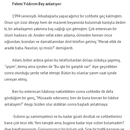
Fehmi Yıldırım Bey anlatıyor:
1994 senesiydi. Arkadaşlarla yapacağımız bir sohbete geç kalmıştım.
Onun için özür dileyip hem de mazeret beyanında bulunmak kastıyla dedim
ki, bir arkadaşımın yakınına baş sağlığı için gitmiştim. Çok enteresan bir
ölüm hadisesi idi. Aniden vefat eden adama, ölmeden hemen önce
oğlundan, kızından ve damatlarından dört telefon gelmiş; “Merak ettik de
aradık baba. Nasılsın, iyi misin?” demişlerdi.
Adam, birbiri ardına gelen bu telefonlardan dolayı oldukça şaşırmış,
“iyiyim”, demiş ama içinden de “Bu işte bir gariplik var!” diye geçirdikten
sonra oturduğu yerde vefat etmişti. Bütün bu olanlar yarım saat içinde
cereyan etmiş.
Ben bu enteresan hâdiseyi naklettikten sonra sohbette ilk defa
gördüğüm bir genç, “Müsaade ederseniz, ben de buna benzer bir hâdise
anlatayım?” deyip, bizden olur aldıktan sonra başladı anlatmaya:
-Sizlerin şu samimiyetiniz ve bu kadar güzel dostluk ve sohbetleriniz
bana çok tesir etti. Yeni tanıştık ama, bugüne kadar niye sizleri bulamadım?
diye hayıflanıyorum. Görüyorsunuz bir kolum yok. Size bir trafik kazasını ve