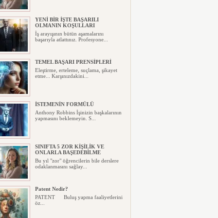
YENİ BİR İŞTE BAŞARILI
OLMANIN KOŞULLARI
İş arayışının bütün aşamalarını
başarıyla atlattınız. Profesyone...
TEMEL BAŞARI PRENSİPLERİ
Eleştirme, erteleme, suçlama, şikayet
etme... Karşınızdakini...
İSTEMENİN FORMÜLÜ
Anthony Robbins İşinizin başkalarının
yapmasını beklemeyin. S...
SINIFTA 5 ZOR KİŞİLİK VE
ONLARLA BAŞEDEBİLME
Bu yıl "zor" öğrencilerin bile derslere
odaklanmasını sağlay...
Patent Nedir?
PATENT Buluş yapma faaliyetlerini
öz...