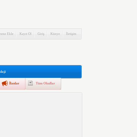
itene Ekle
Kayıt Ol
Giriş
Künye
İletişim
loji
İlanlar
Tüm Okullar