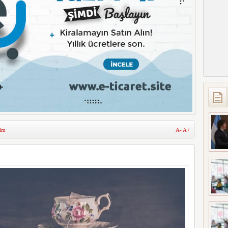
şim
A-
A+