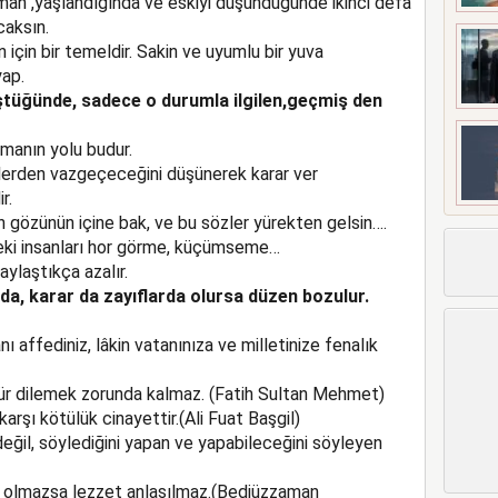
zaman ,yaşlandığında ve eskiyi düşündüğünde ikinci defa
aksın.
 için bir temeldir. Sakin ve uyumlu bir yuva
yap.
ştüğünde, sadece o durumla ilgilen,geçmiş den
rmanın yolu budur.
elerden vazgeçeceğini düşünerek karar ver
r.
n gözünün içine bak, ve bu sözler yürekten gelsin….
eki insanları hor görme, küçümseme…
aylaştıkça azalır.
rda, karar da zayıflarda olursa düzen bozulur.
 affediniz, lâkin vatanınıza ve milletinize fenalık
zür dilemek zorunda kalmaz. (Fatih Sultan Mehmet)
ğe karşı kötülük cinayettir.(Ali Fuat Başgil)
eğil, söylediğini yapan ve yapabileceğini söyleyen
m olmazsa lezzet anlaşılmaz.(Bediüzzaman