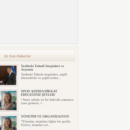
En Son Haberler
Tarihteki Yahudi Sürgünleri ve
Arjantin
Tarihteki Yahudi sürgünleri, çeşitli
dönemlerde ve çeşitli neden...
SINAV ANINDA DİKKAT
EDECEĞİNİZ ŞEYLER!
• Sınav sabahı iyi bir kahvaltı yapmaya
özen gösterin. •...
YÖNETİM VE ORGANİZASYON
“Yönetim, insanlara ilişkin bir şeydir,
Görevi, insanları ort...