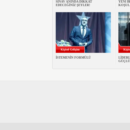
SINAV ANINDA DİKKAT
YENİ B
EDECEĞİNİZ ŞEYLER!
KOŞUL
Kişisel Gelişim
Kişis
İSTEMENİN FORMÜLÜ
LİDERL
GÜÇLÜ