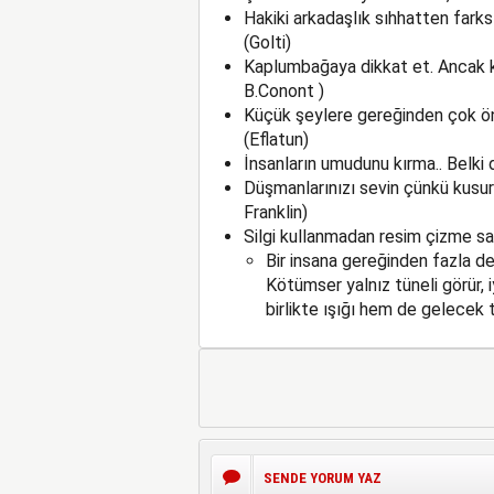
Hakiki arkadaşlık sıhhatten farksı
(Golti)
Kaplumbağaya dikkat et. Ancak kaf
B.Conont )
Küçük şeylere gereğinden çok öne
(Eflatun)
İnsanların umudunu kırma.. Belki 
Düşmanlarınızı sevin çünkü kusurl
Franklin)
Silgi kullanmadan resim çizme sa
Bir insana gereğinden fazla d
Kötümser yalnız tüneli görür, i
birlikte ışığı hem de gelecek t
SENDE YORUM YAZ