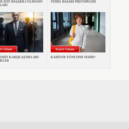
İR İŞTE BAŞARILI OLMANIN
TEMEL BAŞARI PRENSİPLERİ
LARI
el Gelişim
Kişisel Gelişim
ERİN KARŞILAŞTIKLARI
KARİYER YÖNETIMI NEDİR?
KLER