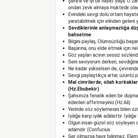
Şerefli ve iyi bir hayat yaşa. O 
ondan zevk almaya muktedir olac
Evindeki sevgi dolu ortam hayatın
yaratabilmek için elinden geleni 
Sevdiklerinle anlaşmazlığa dü
bahsetme
Bilgini paylaş, Ölümsüzlüğü başa
Başarına, onu elde etmek için n
Göz yaşları acının sessiz sözleridi
Seni seviyorum derken, sevdiğini
Ne kadar yükselsen de, çevrend
Sevgi paylaştıkça artar, üzüntü p
Mal cimrilerde, silah korkakla
(Hz.Ebubekir)
Şahsınıza fenalık eden bir düşmanı
edenleri affetmeyiniz.(Hz.Ali)
Yerinde söz söylemesini bilen ö
İyiliğe karşı iyilik adâlettir. İyili
Olgun insan güzel söz söyleyen d
adamdır. (Confucius
Şer olmazsa hayır bilinmez, Ele