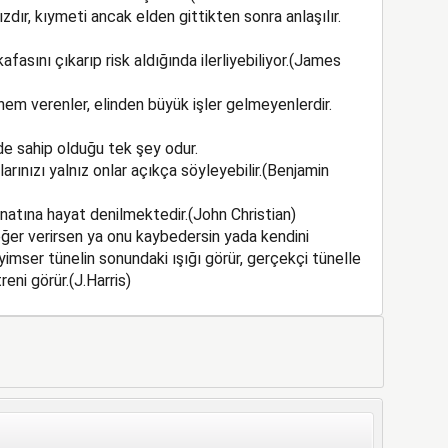
zdır, kıymeti ancak elden gittikten sonra anlaşılır.
asını çıkarıp risk aldığında ilerliyebiliyor.(James
m verenler, elinden büyük işler gelmeyenlerdir.
de sahip olduğu tek şey odur.
arınızı yalnız onlar açıkça söyleyebilir.(Benjamin
natına hayat denilmektedir.(John Christian)
eğer verirsen ya onu kaybedersin yada kendini
yimser tünelin sonundaki ışığı görür, gerçekçi tünelle
reni görür.(J.Harris)