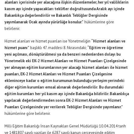
alanları içerisinde yer alacağına ilişkin düzenlemeler, her yıl valiliklerin
kasım ayı içinde yapacakları teklifler doğrultusunda Aralık ayı içinde
Bakanlıkça değerlendirilir ve Bakanlık Tebliğler Dergisinde
yayımlanarak Ocak ayında yürürlüğe konulur.”
hükümlerine göre
belirlenir.
Hizmet alanları ve hizmet puanları ise Yönetmeliğin
“Hizmet alanları ve
hizmet puanı”
başlıklı 47. maddesi 8. fıkrasındaki;
“Eğitim ve öğretime
yeni açılması, dönüştürülmesi ya da benzeri nedenlerden dolayı bu
Yönetmelik eki EK-2 Hizmet Alanları ve Hizmet Puanları Çizelgesinde
yer almayan eğitim kurumlarının yer alacağı hizmet alanları ile hizmet
puanları, EK-2 Hizmet Alanları ve Hizmet Puanları Çizelgesine
ekleninceye kadar o eğitim kurumunun bulunduğu yerleşim yerindeki
diğer eğitim kurumları emsal alınarak değerlendirilir.
Bu durumdaki
eğitim kurumları her yıl kasım ayı içinde Bakanlığa bildirilir. Bakanlıkça
yapılacak değerlendirmeden sonra EK-2 Hizmet Alanları ve Hizmet
Puanları Çizelgesinde yer verilerek Tebliğler Dergisinde yayımlanır.”
hükümlerine göre belirlenir.
Milli Eğitim Bakanlığı İnsan Kaynakları Genel Müdürlüğü 10.04.2014 tarih
ve 1481807 sayılı yazıları ile 6287 sayılı kanun çerçevesinde eğitim