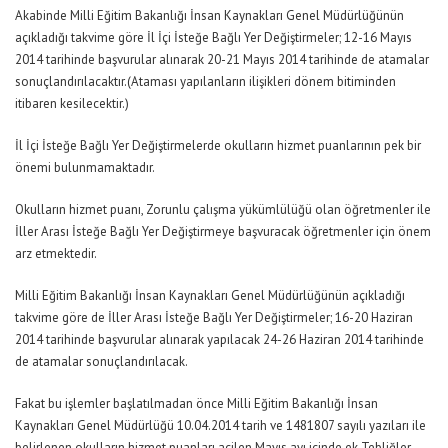
Akabinde Milli Eğitim Bakanlığı İnsan Kaynakları Genel Müdürlüğünün
açıkladığı takvime göre İl İçi İsteğe Bağlı Yer Değiştirmeler; 12-16 Mayıs
2014 tarihinde başvurular alınarak 20-21 Mayıs 2014 tarihinde de atamalar
sonuçlandırılacaktır.(Ataması yapılanların ilişikleri dönem bitiminden
itibaren kesilecektir.)
İl İçi İsteğe Bağlı Yer Değiştirmelerde okulların hizmet puanlarının pek bir
önemi bulunmamaktadır.
Okulların hizmet puanı, Zorunlu çalışma yükümlülüğü olan öğretmenler ile
İller Arası İsteğe Bağlı Yer Değiştirmeye başvuracak öğretmenler için önem
arz etmektedir.
Milli Eğitim Bakanlığı İnsan Kaynakları Genel Müdürlüğünün açıkladığı
takvime göre de İller Arası İsteğe Bağlı Yer Değiştirmeler; 16-20 Haziran
2014 tarihinde başvurular alınarak yapılacak 24-26 Haziran 2014 tarihinde
de atamalar sonuçlandırılacak.
Fakat bu işlemler başlatılmadan önce Milli Eğitim Bakanlığı İnsan
Kaynakları Genel Müdürlüğü 10.04.2014 tarih ve 1481807 sayılı yazıları ile
belirlenen okulların hizmet puanları acilen Mayıs ayı içinde ek Tebliğler