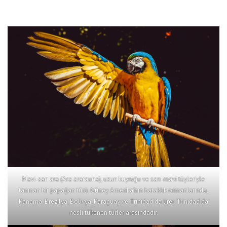
Mavi-sarı ara (Ara ararauna), uzun kuyruğu ve sarı-mavi tüyleriyle
tanınan bir papağan türü. Güney Amerika’nın bataklık ormanlarında,
Panama, Brezilya, Bolivya, Paraguay ve Trinidad’da ürer. Trinidad’da
nesli tükenen türler arasındadır.