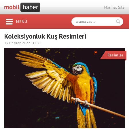
Normal Site
MENÜ
Koleksiyonluk Kuş Resimleri
15 Haziran 2022 -
15:56
Resimler