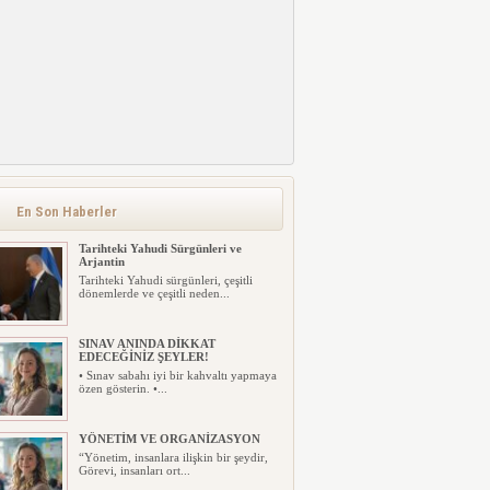
En Son Haberler
Tarihteki Yahudi Sürgünleri ve
Arjantin
Tarihteki Yahudi sürgünleri, çeşitli
dönemlerde ve çeşitli neden...
SINAV ANINDA DİKKAT
EDECEĞİNİZ ŞEYLER!
• Sınav sabahı iyi bir kahvaltı yapmaya
özen gösterin. •...
YÖNETİM VE ORGANİZASYON
“Yönetim, insanlara ilişkin bir şeydir,
Görevi, insanları ort...