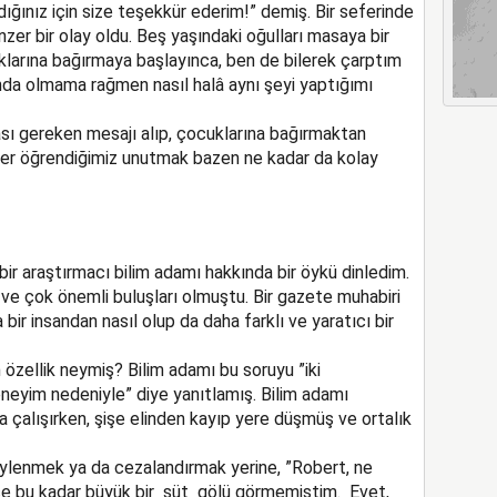
ığınız için size teşekkür ederim!” demiş. Bir seferinde
er bir olay oldu. Beş yaşındaki oğulları masaya bir
larına bağırmaya başlayınca, ben de bilerek çarptım
nda olmama rağmen nasıl halâ aynı şeyi yaptığımı
sı gereken mesajı alıp, çocuklarına bağırmaktan
yler öğrendiğimiz unutmak bazen ne kadar da kolay
r araştırmacı bilim adamı hakkında bir öykü dinledim.
 ve çok önemli buluşları olmuştu. Bir gazete muhabiri
bir insandan nasıl olup da daha farklı ve yaratıcı bir
 özellik neymiş? Bilim adamı bu soruyu ”iki
eneyim nedeniyle” diye yanıtlamış. Bilim adamı
 çalışırken, şişe elinden kayıp yere düşmüş ve ortalık
ylenmek ya da cezalandırmak yerine, ”Robert, ne
nce bu kadar büyük bir süt gölü görmemiştim. Evet,