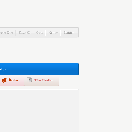
itene Ekle
Kayıt Ol
Giriş
Künye
İletişim
loji
İlanlar
Tüm Okullar