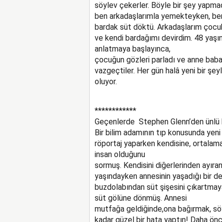
söylev çekerler. Böyle bir şey yapmad
ben arkadaşlarımla yemekteyken, benz
bardak süt döktü. Arkadaşlarım çocuk
ve kendi bardağımı devirdim. 48 yaşı
anlatmaya başlayınca,
çocuğun gözleri parladı ve anne baba
vazgeçtiler. Her gün halâ yeni bir şe
oluyor.
************
Geçenlerde Stephen Glenn’den ünlü bi
Bir bilim adamının tıp konusunda yeni
röportaj yaparken kendisine, ortalama 
insan olduğunu
sormuş. Kendisini diğerlerinden ayıran
yaşındayken annesinin yaşadığı bir d
buzdolabından süt şişesini çıkartmaya
süt gölüne dönmüş. Annesi
mutfağa geldiğinde,ona bağırmak, sö
kadar güzel bir hata yaptın! Daha ö