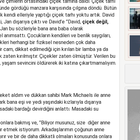
ı ve çimlerin ortasındaki çiçek tarhına daldı. Çiçek tarhı
nde gördüğü manzara karşısında çılgına döndü. Bütün
endi elleriyle yaptığı çiçek tarhı yoktu artık. David
 Jan dışarıya çıktı ve David’e ”David,
çiçek değil,
. Jan bu sözleriyle bana ana baba olarak
 anımsattı. Çocukların kendileri ve benlik saygıları,
kleri herhangi bir fiziksel nesneden çok daha
ir cam, dikkat edilmediği için kırılan bir lamba ya da
k zaten kırılmıştır. Çiçekler zaten ölmüştür. Verilen bu
, yaşam sevincini öldürerek iki katına çıkartmamalıyım.
eket aldım ve dükkan sahibi Mark Michaels ile anne
rk bana eşi ve yedi yaşındaki kızlarıyla dışarıya
sadaki bardağı devirdiğini anlattı. Masadaki su
onlara bakmış ve, ”Biliyor musunuz, size diğer anne
ür etmek istiyorum. Arkadaşlarımın çoğunun anne
rır ve bir de daha dikkatli olmaları konusunda onlara