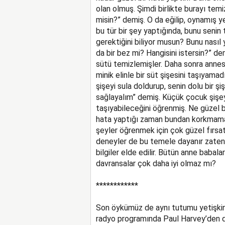
olan olmuş. Şimdi birlikte burayı te
misin?” demiş. O da eğilip, oynamış y
bu tür bir şey yaptığında, bunu senin
gerektiğini biliyor musun? Bunu nasıl 
da bir bez mi? Hangisini istersin?” d
sütü temizlemişler. Daha sonra annesi,
minik elinle bir süt şişesini taşıyama
şişeyi sula doldurup, senin dolu bir 
sağlayalım” demiş. Küçük çocuk şişey
taşıyabileceğini öğrenmiş. Ne güzel bi
hata yaptığı zaman bundan korkmaması
şeyler öğrenmek için çok güzel fırsat
deneyler de bu temele dayanır zaten.
bilgiler elde edilir. Bütün anne babala
davransalar çok daha iyi olmaz mı?
************
Son öykümüz de aynı tutumu yetişkinl
radyo programında Paul Harvey’den di