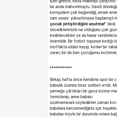
içeri girince, Kelly makinayı çalıştırd
bir anda mahvolmuştu. David döndüğü
komşuların çok beğendiği, emek emek k
tam sesini yükseltmeye başlamıştı ki,
çocuk yetiştirdiğini unutma!
” dedi
önceliklerimizin ne olduğunu çok güzel
kırabilecekleri ya da hasar verebilece
önemlidir. Bir futbol topunun kırdığı b
mutfakta elden kayıp, kırılan bir taba
zararı, bir de ben çocuğumu inciterek
************
Birkaç hafta önce kendime spor bir c
babalık üzerine biraz sohbet ettik. Ma
yemeğe çıktıkları bir gece kızının ma
temizlenip, anne babası
üzülmemesini söyledikleri zaman kızı 
babalara benzemediğiniz için teşekk
babaları böyle bir durumda onlara bağı