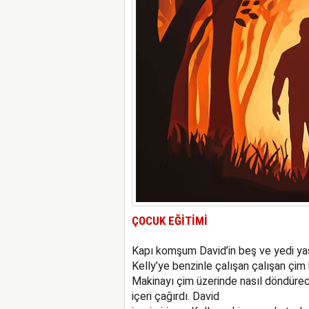
ÇOCUK EĞİTİMİ
Kapı komşum David’in beş ve yedi yaşı
Kelly’ye benzinle çalışan çalışan çim 
Makinayı çim üzerinde nasıl döndürece
içeri çağırdı. David