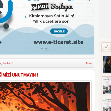
r
,
Rehberlik
A-
A+
ĞİMİZİ UNUTMAYIN !