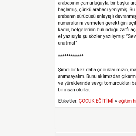
arabasının çamurluğuyla, bir başka 
başlamış, çünkü arabası yeniymiş. Bu
arabanın sürücüsü anlayışlı davranmış,
numaralarını vermeleri gerektiğini aç
kadın, belgelerinin bulunduğu zarfı aç
el yazısıyla şu sözler yazılıymış: ”Sev
unutma!”
************
Şimdi bir kez daha çocuklarımızın, m
anımsayalım. Bunu aklımızdan çıkar
ve yüreklerinde sevgi tomurcukları be
bir insan olurlar.
Etiketler:
ÇOCUK EĞİTİMİ
»
eğitim h