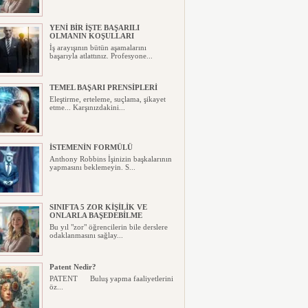
YENİ BİR İŞTE BAŞARILI
OLMANIN KOŞULLARI
İş arayışının bütün aşamalarını
başarıyla atlattınız. Profesyone...
TEMEL BAŞARI PRENSİPLERİ
Eleştirme, erteleme, suçlama, şikayet
etme... Karşınızdakini...
İSTEMENİN FORMÜLÜ
Anthony Robbins İşinizin başkalarının
yapmasını beklemeyin. S...
SINIFTA 5 ZOR KİŞİLİK VE
ONLARLA BAŞEDEBİLME
Bu yıl "zor" öğrencilerin bile derslere
odaklanmasını sağlay...
Patent Nedir?
PATENT Buluş yapma faaliyetlerini
öz...