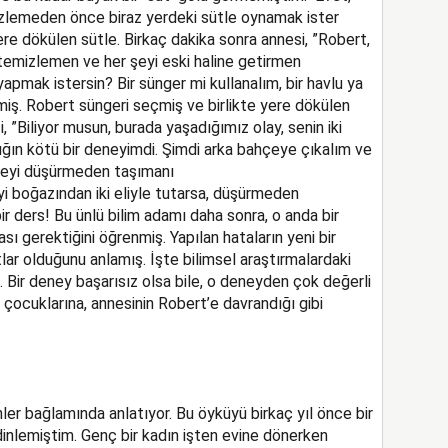
mizlemeden önce biraz yerdeki sütle oynamak ister
ere dökülen sütle. Birkaç dakika sonra annesi, ”Robert,
 temizlemen ve her şeyi eski haline getirmen
yapmak istersin? Bir sünger mi kullanalım, bir havlu ya
emiş. Robert süngeri seçmiş ve birlikte yere dökülen
 ”Biliyor musun, burada yaşadığımız olay, senin iki
dığın kötü bir deneyimdi. Şimdi arka bahçeye çıkalım ve
şişeyi düşürmeden taşımanı
i boğazından iki eliyle tutarsa, düşürmeden
r ders! Bu ünlü bilim adamı daha sonra, o anda bir
 gerektiğini öğrenmiş. Yapılan hataların yeni bir
lar olduğunu anlamış. İşte bilimsel araştırmalardaki
 Bir deney başarısız olsa bile, o deneyden çok değerli
r çocuklarına, annesinin Robert’e davrandığı gibi
er bağlamında anlatıyor. Bu öyküyü birkaç yıl önce bir
nlemiştim. Genç bir kadın işten evine dönerken