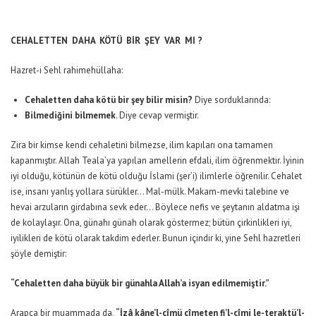
CEHALETTEN DAHA KÖTÜ BİR ŞEY VAR MI ?
Hazret-i Sehl rahimehüllaha:
Cehaletten daha kötü bir şey bilir misin?
Diye sorduklarında:
Bilmediğini bilmemek
. Diye cevap vermiştir.
Zira bir kimse kendi cehaletini bilmezse, ilim kapıları ona tamamen
kapanmıştır. Allah Teala’ya yapılan amellerin efdali, ilim öğrenmektir. İyinin
iyi olduğu, kötünün de kötü olduğu İslami (şer’i) ilimlerle öğrenilir. Cehalet
ise, insanı yanlış yollara sürükler… Mal-mülk. Makam-mevki talebine ve
hevai arzuların girdabına sevk eder… Böylece nefis ve şeytanın aldatma işi
de kolaylaşır. Ona, günahı günah olarak göstermez; bütün çirkinlikleri iyi,
iyilikleri de kötü olarak takdim ederler. Bunun içindir ki, yine Sehl hazretleri
şöyle demiştir:
“Cehaletten daha büyük bir günahla Allah’a isyan edilmemiştir.”
Arapça bir muammada da,
“İzâ kâne’l-cîmü cîmeten fi’l-cîmi le-teraktü’l-