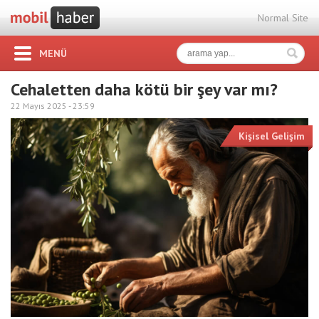
Normal Site
MENÜ
Cehaletten daha kötü bir şey var mı?
22 Mayıs 2025 -
23:59
Kişisel Gelişim