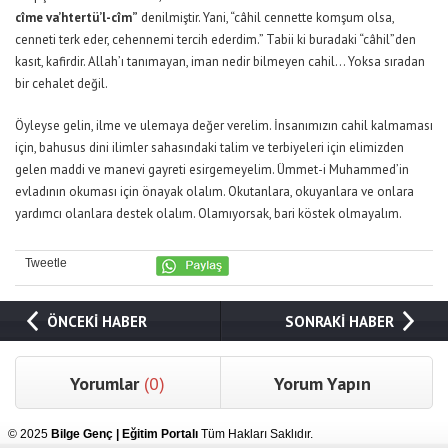
cîme va’htertü’l-cîm”
denilmiştir. Yani, “câhil cennette komşum olsa,
cenneti terk eder, cehennemi tercih ederdim.” Tabii ki buradaki “câhil”den
kasıt, kafirdir. Allah’ı tanımayan, iman nedir bilmeyen cahil… Yoksa sıradan
bir cehalet değil.
Öyleyse gelin, ilme ve ulemaya değer verelim. İnsanımızın cahil kalmaması
için, bahusus dini ilimler sahasındaki talim ve terbiyeleri için elimizden
gelen maddi ve manevi gayreti esirgemeyelim. Ümmet-i Muhammed’in
evladının okuması için önayak olalım. Okutanlara, okuyanlara ve onlara
yardımcı olanlara destek olalım. Olamıyorsak, bari köstek olmayalım.
Tweetle
ÖNCEKİ HABER
SONRAKİ HABER
Yorumlar
(0)
Yorum Yapın
© 2025
Bilge Genç | Eğitim Portalı
Tüm Hakları Saklıdır.